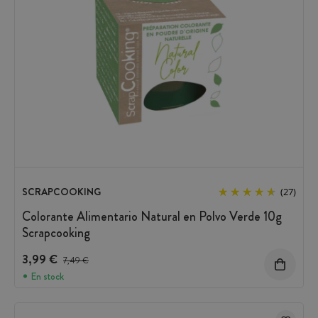
SCRAPCOOKING
(27)
Colorante Alimentario Natural en Polvo Verde 10g
Scrapcooking
3,99 €
Precio antes del descuento
7,49 €
En stock