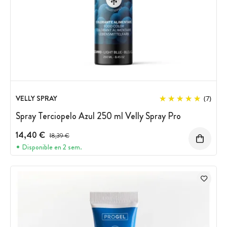
VELLY SPRAY
(7)
Spray Terciopelo Azul 250 ml Velly Spray Pro
14,40 €
Precio antes del descuento
18,39 €
Disponible en 2 sem.