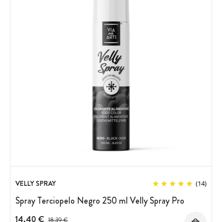
VELLY SPRAY
(14)
Spray Terciopelo Negro 250 ml Velly Spray Pro
14,40 €
Precio antes del descuento
18,39 €