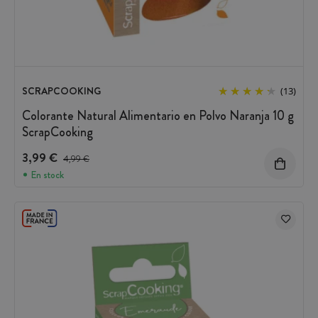
SCRAPCOOKING
(13)
Colorante Natural Alimentario en Polvo Naranja 10 g
ScrapCooking
3,99 €
Precio antes del descuento
4,99 €
En stock