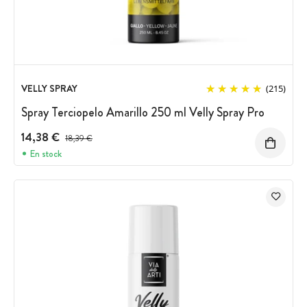
VELLY SPRAY
(215)
Spray Terciopelo Amarillo 250 ml Velly Spray Pro
14,38 €
Precio antes del descuento
18,39 €
En stock