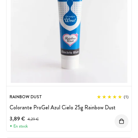
RAINBOW DUST
(1)
Colorante ProGel Azul Cielo 25g Rainbow Dust
3,89 €
Precio antes del descuento
4,29 €
En stock