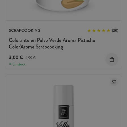
SCRAPCOOKING
(29)
Colorante en Polvo Verde Aroma Pistacho
Color'Arome Scrapcooking
3,00 €
Precio antes del descuento
4,99 €
En stock