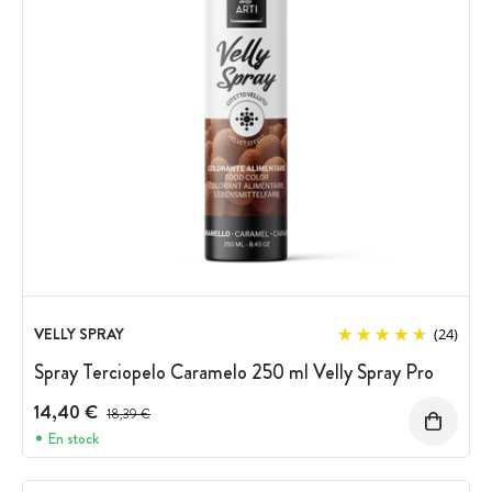
VELLY SPRAY
(24)
Spray Terciopelo Caramelo 250 ml Velly Spray Pro
14,40 €
Precio antes del descuento
18,39 €
En stock