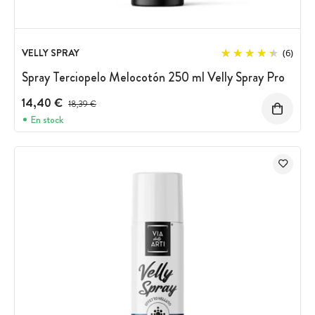
VELLY SPRAY
(6)
Spray Terciopelo Melocotón 250 ml Velly Spray Pro
14,40 €
Precio antes del descuento
18,39 €
En stock