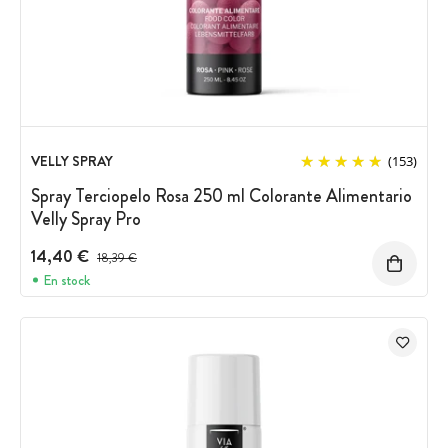
VELLY SPRAY
(153)
Spray Terciopelo Rosa 250 ml Colorante Alimentario
Velly Spray Pro
14,40 €
Precio antes del descuento
18,39 €
En stock