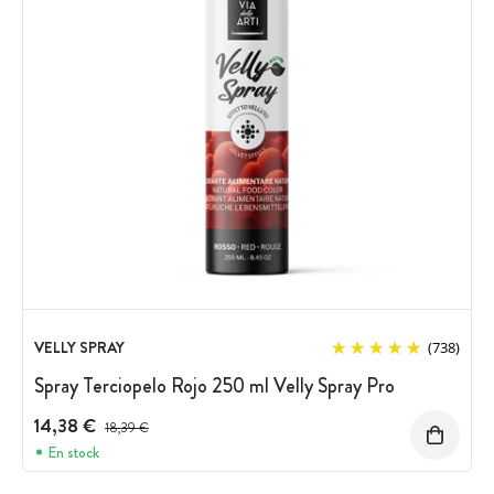
VELLY SPRAY
(738)
Spray Terciopelo Rojo 250 ml Velly Spray Pro
14,38 €
Precio antes del descuento
18,39 €
En stock