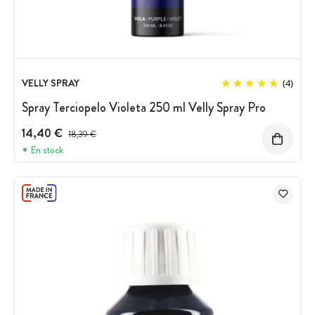
VELLY SPRAY
(4)
Spray Terciopelo Violeta 250 ml Velly Spray Pro
14,40 €
Precio antes del descuento
18,39 €
En stock