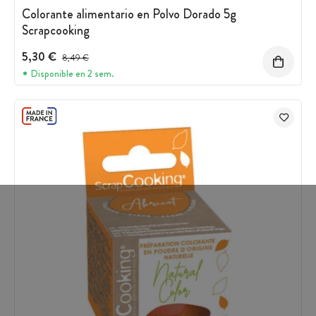
Colorante alimentario en Polvo Dorado 5g
Scrapcooking
5,30 €
Precio antes del descuento
8,49 €
Disponible en 2 sem.