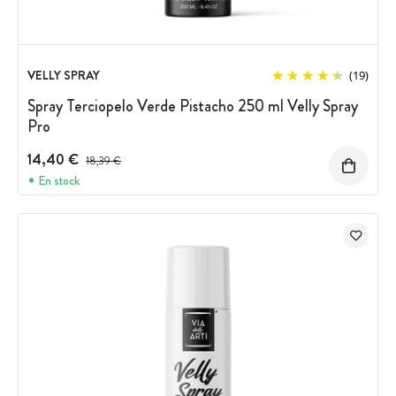
VELLY SPRAY
(19)
Spray Terciopelo Verde Pistacho 250 ml Velly Spray
Pro
14,40 €
Precio antes del descuento
18,39 €
En stock