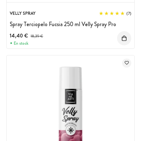
VELLY SPRAY
(7)
Spray Terciopelo Fucsia 250 ml Velly Spray Pro
14,40 €
Precio antes del descuento
18,39 €
En stock