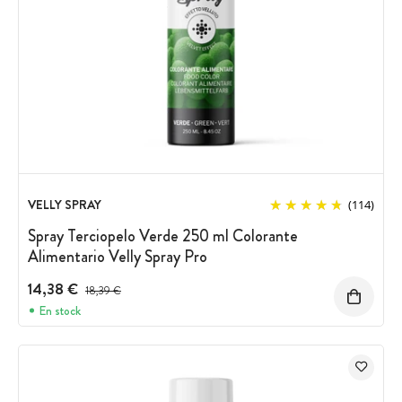
VELLY SPRAY
(114)
Spray Terciopelo Verde 250 ml Colorante
Alimentario Velly Spray Pro
14,38 €
Precio antes del descuento
18,39 €
En stock