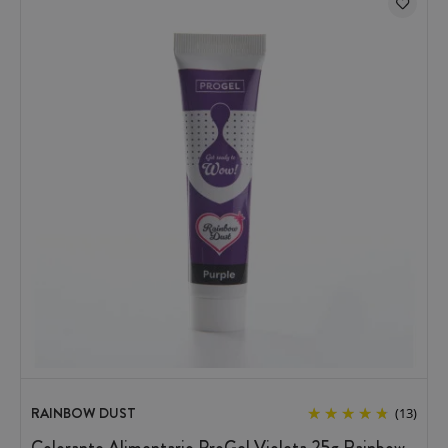
RAINBOW DUST
(13)
Colorante Alimentario ProGel Violeta 25g Rainbow