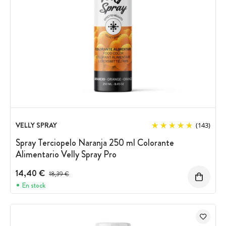
VELLY SPRAY
(143)
Spray Terciopelo Naranja 250 ml Colorante
Alimentario Velly Spray Pro
14,40 €
Precio antes del descuento
18,39 €
En stock