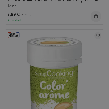
Dust
3,89 €
Precio antes del descuento
4,29 €
En stock