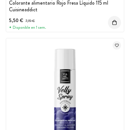
Colorante alimentario Rojo Fresa Líquido 115 ml
Cuisineaddict
5,50 €
Precio antes del descuento
7,19 €
Disponible en 1 sem.