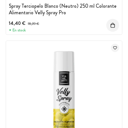
Spray Terciopelo Blanco (Neutro) 250 ml Colorante
Alimentario Velly Spray Pro
14,40 €
Precio antes del descuento
18,39 €
En stock