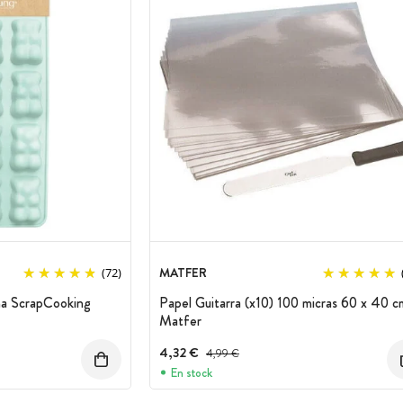
MATFER
(72)
ona ScrapCooking
Papel Guitarra (x10) 100 micras 60 x 40 c
Matfer
ento
4,32 €
Precio antes del descuento
4,99 €
En stock