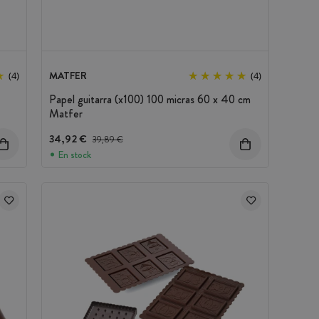
MATFER
(4)
(4)
Papel guitarra (x100) 100 micras 60 x 40 cm
Matfer
34,92 €
Precio antes del descuento
39,89 €
En stock