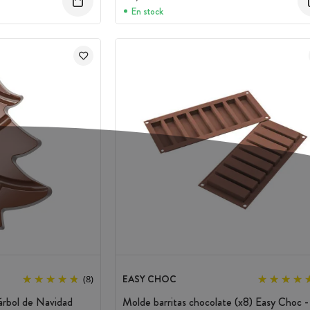
En stock
EASY CHOC
(8)
árbol de Navidad
Molde barritas chocolate (x8) Easy Choc -