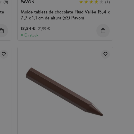
PAVONI
(8)
(1)
ate
Molde tableta de chocolate Fluid Vallée 15,4 x
7,7 x 1,1 cm de altura (x3) Pavoni
18,84 €
Precio antes del descuento
21,99 €
En stock