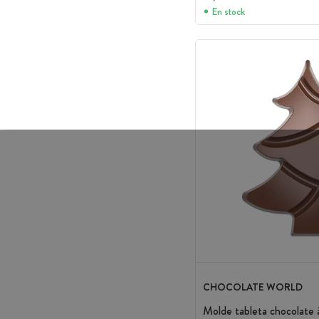
En stock
CHOCOLATE WORLD
Molde tableta chocolate 