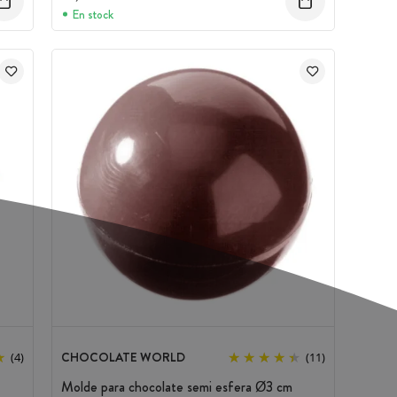
En stock
CHOCOLATE WORLD
(4)
(11)
Molde para chocolate semi esfera Ø3 cm