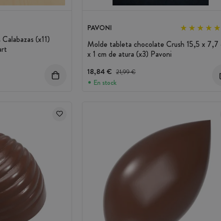
PAVONI
Calabazas (x11)
Molde tableta chocolate Crush 15,5 x 7,7
art
x 1 cm de atura (x3) Pavoni
18,84 €
Precio antes del descuento
21,99 €
En stock