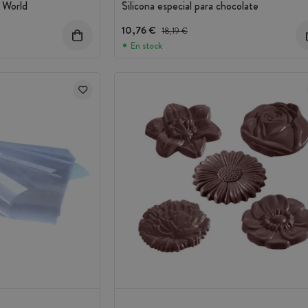
 World
Silicona especial para chocolate
10,76 €
Precio antes del descuento
18,19 €
En stock