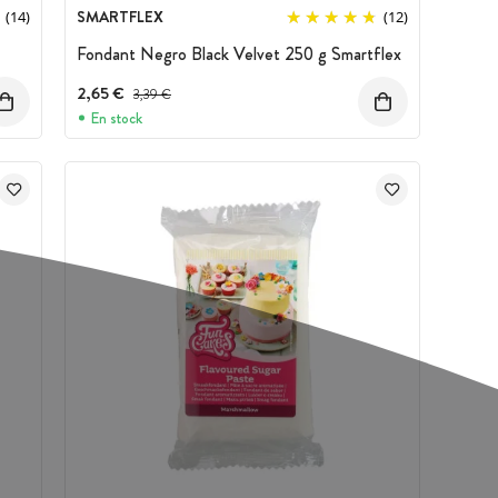
SMARTFLEX
(14)
(12)
Fondant Negro Black Velvet 250 g Smartflex
2,65 €
Precio antes del descuento
3,39 €
En stock