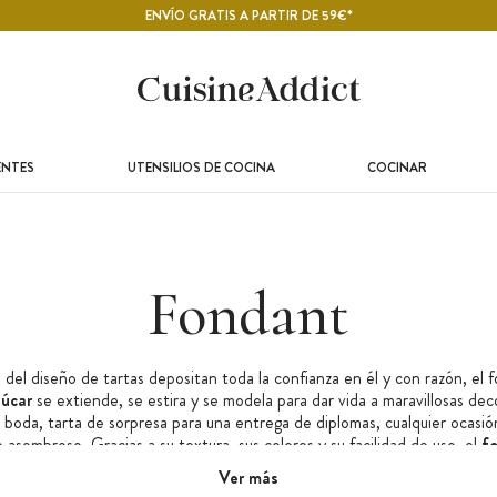
ENVÍO GRATIS A PARTIR DE 59€*
ENTES
UTENSILIOS DE COCINA
COCINAR
Fondant
el diseño de tartas depositan toda la confianza en él y con razón, el f
úcar
se extiende, se estira y se modela para dar vida a maravillosas dec
 boda, tarta de sorpresa para una entrega de diplomas, cualquier ocasió
 asombroso. Gracias a su textura, sus colores y su facilidad de uso, el
fo
nsable de la repostería. Explora los tonos y características de nuestras
Ver más
ra la
masa de azúcar
que se adapte a tus expectativas y necesidades e