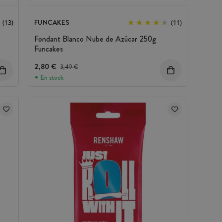
FUNCAKES
(13)
(11)
Fondant Blanco Nube de Azúcar 250g
Funcakes
2,80 €
Precio antes del descuento
3,49 €
En stock