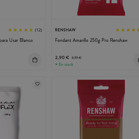
RENSHAW
(12)
para Usar Blanco
Fondant Amarillo 250g Pro Renshaw
nto
2,90 €
Precio antes del descuento
3,19 €
En stock