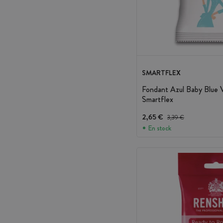
SMARTFLEX
Fondant Azul Baby Blue 
Smartflex
2,65 €
Precio antes del descuen
3,39 €
En stock