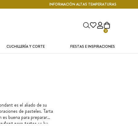
INFORMACIÓN ALTAS TEMPERATURAS
0
CUCHILLERÍA Y CORTE
FIESTAS E INSPIRACIONES
ondant es el aliado de su
oraciones de pasteles. Tarta
n es buena para preparar
ndant para tartas
se ha
 numerosas referencias de
n la cocina. Y como existen