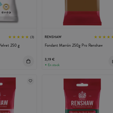
RENSHAW
(3)
Velvet 250 g
Fondant Marrón 250g Pro Renshaw
to
3,19 €
En stock