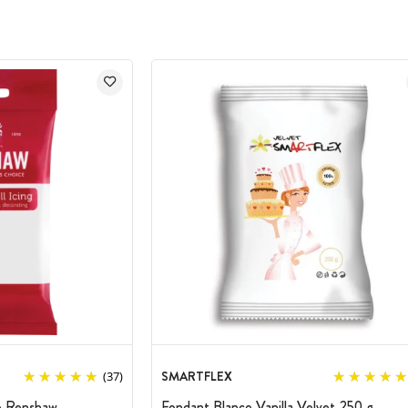
tilezas en el uso de la
pasta de azúcar
, si te interesa, ¡te contamos un
SMARTFLEX
(37)
o Renshaw
Fondant Blanco Vanilla Velvet 250 g