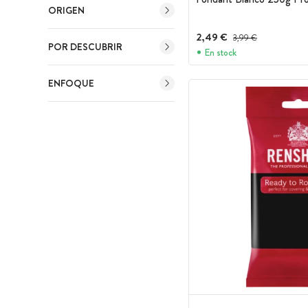
ORIGEN
2,49 €
Precio antes del descue
3,99 €
POR DESCUBRIR
En stock
ENFOQUE