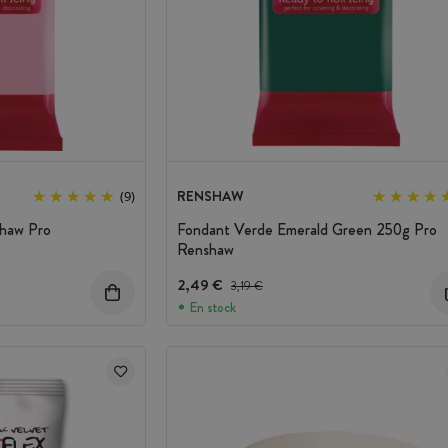
RENSHAW
(9)
haw Pro
Fondant Verde Emerald Green 250g Pro
Renshaw
nto
2,49 €
Precio antes del descuento
3,19 €
En stock