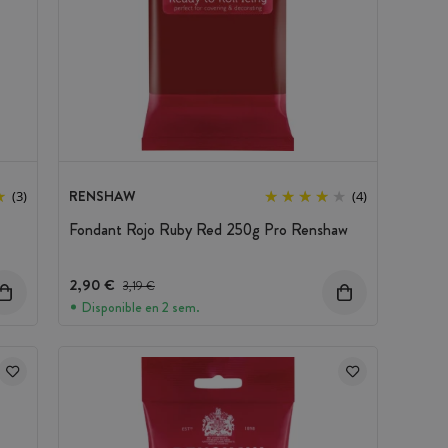
RENSHAW
(3)
(4)
Fondant Rojo Ruby Red 250g Pro Renshaw
2,90 €
Precio antes del descuento
3,19 €
Disponible en 2 sem.