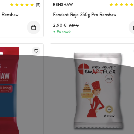
RENSHAW
(5)
o Renshaw
Fondant Rojo 250g Pro Renshaw
nto
2,90 €
Precio antes del descuento
3,19 €
En stock