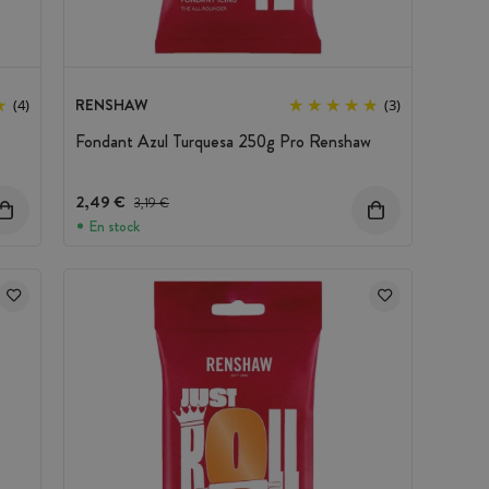
RENSHAW
(4)
(3)
Fondant Azul Turquesa 250g Pro Renshaw
2,49 €
Precio antes del descuento
3,19 €
En stock