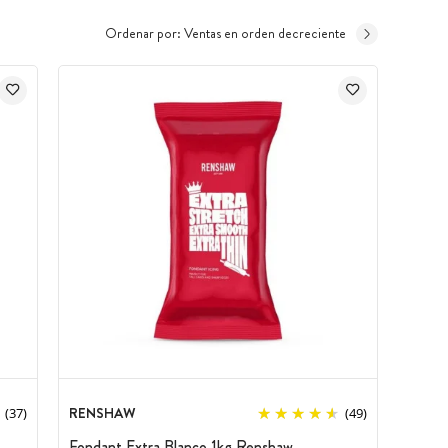
 poco más!
Ordenar por:
Ventas en orden decreciente
RENSHAW
(37)
(49)
Fondant Extra Blanco 1kg Renshaw