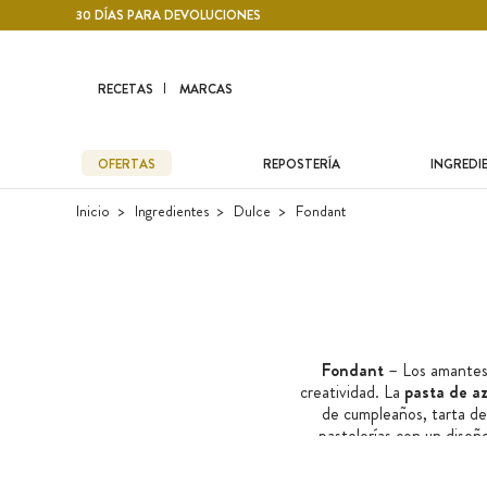
Contenido principal
30 DÍAS PARA DEVOLUCIONES
RECETAS
MARCAS
OFERTAS
REPOSTERÍA
INGREDI
Inicio
Ingredientes
Dulce
Fondant
Fondant
– Los amantes d
creatividad. La
pasta de az
de cumpleaños, tarta de
pastelerías con un diseño
convertido en un indispe
marcas reputadas y encuent