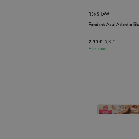
RENSHAW
Fondant Azul Atlantic B
2,90 €
Precio antes del descue
3,19 €
En stock