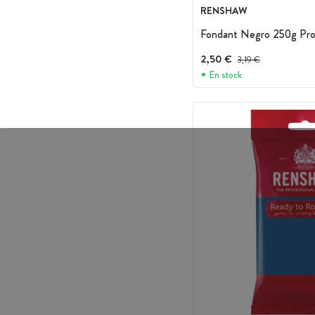
RENSHAW
Fondant Negro 250g Pr
2,50 €
Precio antes del descue
3,19 €
En stock