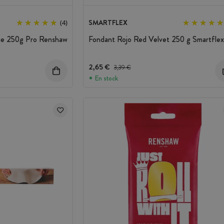
SMARTFLEX
(4)
lue 250g Pro Renshaw
Fondant Rojo Red Velvet 250 g Smartflex
nto
2,65 €
Precio antes del descuento
3,39 €
En stock