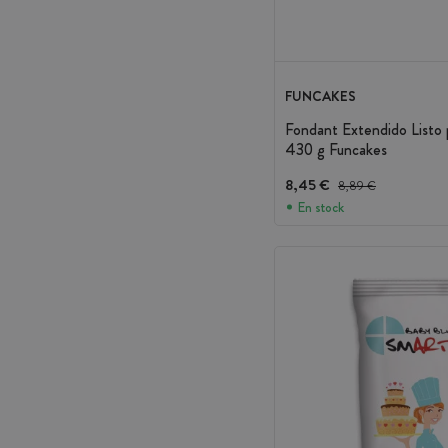
FUNCAKES
Fondant Extendido Listo 
430 g Funcakes
8,45 €
Precio antes del descue
8,89 €
En stock