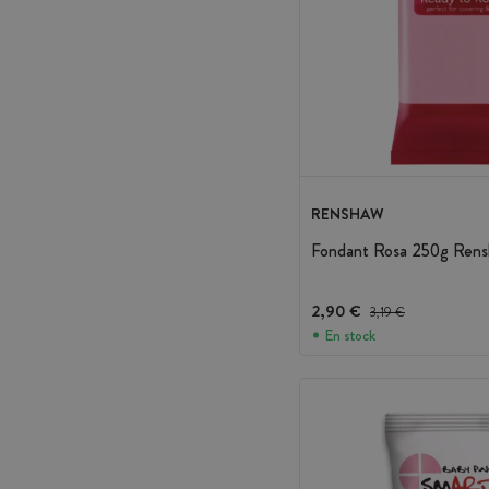
RENSHAW
Fondant Rosa 250g Rens
2,90 €
Precio antes del descue
3,19 €
En stock