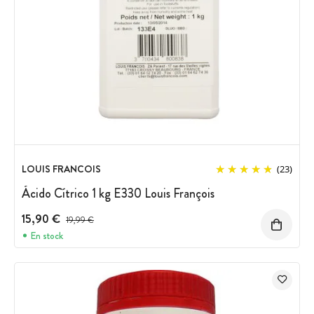
LOUIS FRANCOIS
(23)
Ácido Cítrico 1 kg E330 Louis François
15,90 €
Precio antes del descuento
19,99 €
En stock