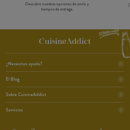
Descubre nuestras opciones de envío y
¿
tiempos de entrega.
¿Necesitas ayuda?
El Blog
Sobre CuisineAddict
Servicios