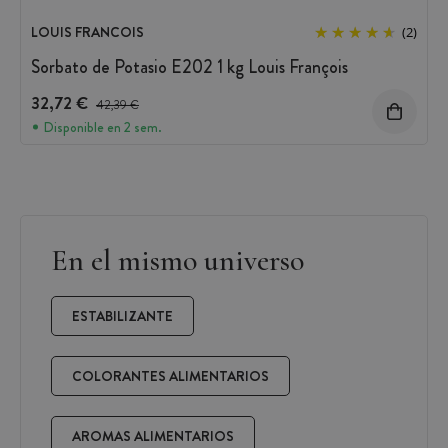
LOUIS FRANCOIS
(2)
Sorbato de Potasio E202 1 kg Louis François
32,72 €
Precio antes del descuento
42,39 €
Disponible en 2 sem.
En el mismo universo
ESTABILIZANTE
COLORANTES ALIMENTARIOS
AROMAS ALIMENTARIOS