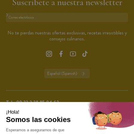
Suscríbete a nuestra newsletter
Formato: dirección@email.com
No te pierdas nuestras ofertas exclusivas, recetas irresistibles y
consejos culinarios.
Español (Spanish)
Tel.:
00 33 2 38 85 04 62
De lunes a viernes de 9:00 a 13:00 y de 14:00 a 16:00 (excepto días festivos en
Francia).
CuisineAddict tiene una calificación de 4,7 sobre 5