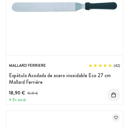
MALLARD FERRIERE
(42)
Espátula Acodada de acero inoxidable Eco 27 cm
Mallard Ferrière
18,90 €
Precio antes del descuento
19,19 €
En stock