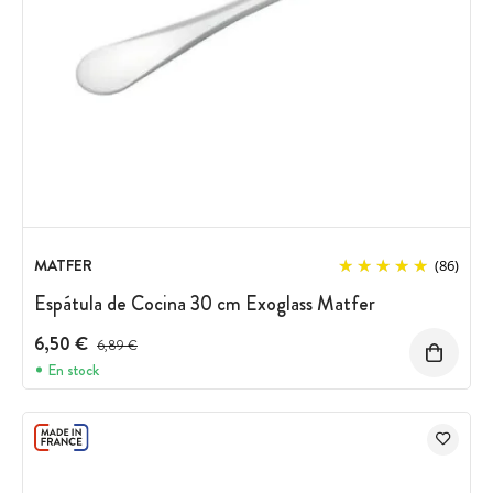
MATFER
(86)
Espátula de Cocina 30 cm Exoglass Matfer
6,50 €
Precio antes del descuento
6,89 €
En stock