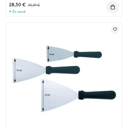
28,50 €
Precio antes del descuento
30,39 €
En stock