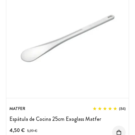
MATFER
(84)
Espátula de Cocina 25cm Exoglass Matfer
4,50 €
Precio antes del descuento
5,39 €