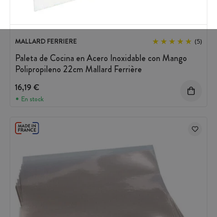
MALLARD FERRIERE
(5)
Paleta de Cocina en Acero Inoxidable con Mango
Polipropileno 22cm Mallard Ferrière
16,19 €
En stock