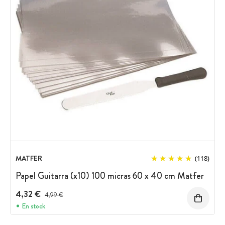
MATFER
(118)
Papel Guitarra (x10) 100 micras 60 x 40 cm Matfer
4,32 €
Precio antes del descuento
4,99 €
En stock