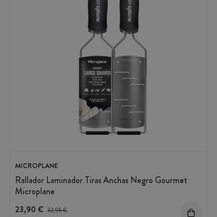
MICROPLANE
Rallador Laminador Tiras Anchas Negro Gourmet
Microplane
23,90 €
Precio antes del descuento
32,95 €