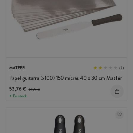
MATFER
(1)
Papel guitarra (x100) 150 micras 40 x 30 cm Matfer
53,76 €
Precio antes del descuento
61,59 €
En stock