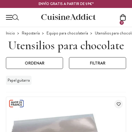
Contenido principal
ENVÍO GRATIS A PARTIR DE 59€*
0
Inicio
Repostería
Equipo para chocolatería
Utensilios para chocol
Utensilios para chocolate
ORDENAR
FILTRAR
Papel guitarra