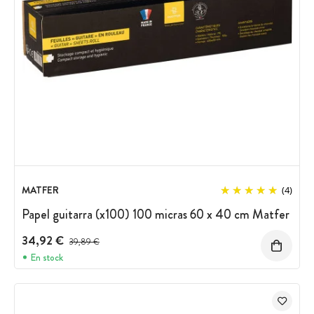
MATFER
(4)
Papel guitarra (x100) 100 micras 60 x 40 cm Matfer
34,92 €
Precio antes del descuento
39,89 €
En stock