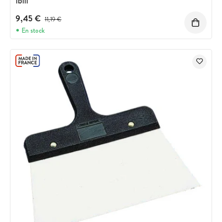
Ibili
9,45 €
Precio antes del descuento
11,19 €
En stock