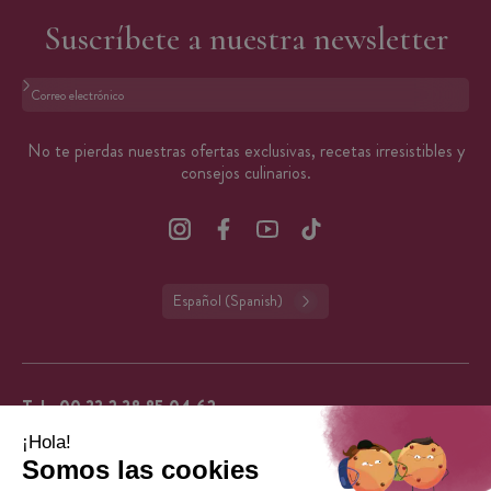
Suscríbete a nuestra newsletter
Formato: dirección@email.com
No te pierdas nuestras ofertas exclusivas, recetas irresistibles y
consejos culinarios.
Español (Spanish)
Tel.:
00 33 2 38 85 04 62
De lunes a viernes de 9:00 a 13:00 y de 14:00 a 16:00 (excepto días festivos en
Francia).