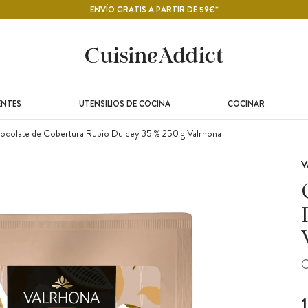
ENVÍO GRATIS A PARTIR DE 59€*
ENTES
UTENSILIOS DE COCINA
COCINAR
colate de Cobertura Rubio Dulcey 35 % 250 g Valrhona
V
C