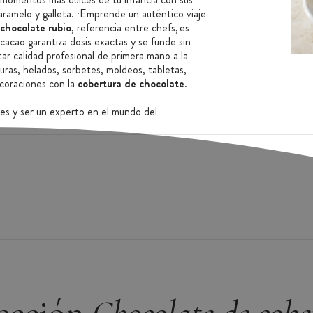
aramelo y galleta. ¡Emprende un auténtico viaje
chocolate rubio
, referencia entre chefs, es
 cacao garantiza dosis exactas y se funde sin
ar calidad profesional de primera mano a la
uras, helados, sorbetes, moldeos, tabletas,
coraciones con la
cobertura de chocolate
.
es y ser un experto en el mundo del
 que participa de manera activa en la lucha
e a construir un sector cacaotero más justo. La
 cacaoteros y vela por brindarles mejores
olate puede derretirse durante el transporte. Aunque
loque compacto), el chocolate conservará su sabor