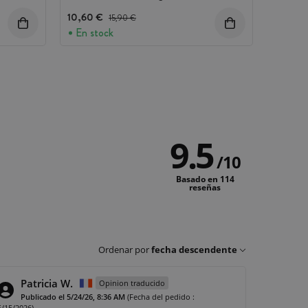
10,60 €
Precio antes del descuento
15,90 €
En stock
9.5
/
10
Basado en 114
reseñas
Ordenar por
fecha descendente
Patricia W.
Opinion traducido
Publicado el 5/24/26, 8:36 AM
(Fecha del pedido :
5/15/2026)