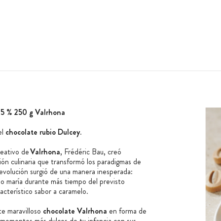
35 % 250 g Valrhona
el
chocolate rubio Dulcey
.
reativo de
Valrhona
, Frédéric Bau, creó
ón culinaria que transformó los paradigmas de
revolución surgió de una manera inesperada:
o maría durante más tiempo del previsto
acterístico sabor a caramelo.
te maravilloso
chocolate Valrhona
en forma de
 momentos más dulces de tu infancia con sus