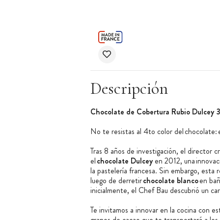
Descripción
Chocolate de Cobertura Rubio Dulcey 
No te resistas al 4to color del chocolate: 
Tras 8 años de investigación, el director c
el
chocolate Dulcey
en 2012, una innovaci
la pastelería francesa. Sin embargo, esta 
luego de derretir
chocolate blanco
en bañ
inicialmente, el Chef Bau descubrió un car
Te invitamos a innovar en la cocina con es
granos de cacao que te transportará a los