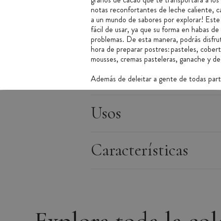
notas reconfortantes de leche caliente, c
a un mundo de sabores por explorar! Este
fácil de usar, ya que su forma en habas de
problemas. De esta manera, podrás disfrut
hora de preparar postres: pasteles, cobert
mousses, cremas pasteleras, ganache y de
Además de deleitar a gente de todas part
chocolate,
Valrhona
es una marca ejemplar
contra el calentamiento global y contribuy
marca forma alianzas a largo plazo con los
Usos
condiciones de vida.
Advertencia: en caso de olas de calor, el choc
Características
esto puede alterar su forma (creación de un b
distintivo.
Ventajas del producto:
Chocolate innovador de Valrhona