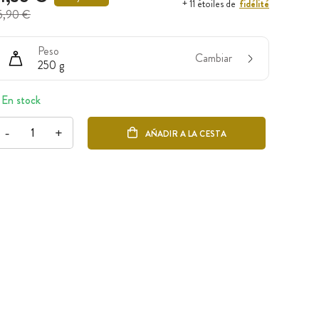
fidélité
+ 11 étoiles de
5,90 €
Peso
Cambiar
250 g
En stock
-
+
AÑADIR A LA CESTA