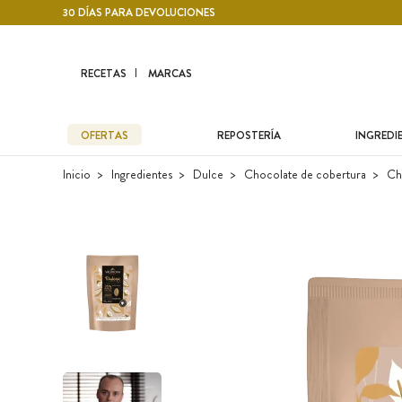
Contenido principal
30 DÍAS PARA DEVOLUCIONES
RECETAS
MARCAS
OFERTAS
REPOSTERÍA
INGREDI
Inicio
Ingredientes
Dulce
Chocolate de cobertura
Cho