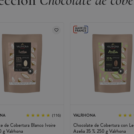
lección
Chocolate de cobe
 incluye los cacaoteros
cacao pura
te de este chocolate se marida de maravilla con
na, avellanas, mango, café y caramelo.
% Valrhona
NA
VALRHONA
(116)
e de Cobertura Blanco Ivoire
Chocolate de Cobertura con L
 de chocolate rubio Dulcey 35% / 250 g de
 g Valrhona
Azelia 35 % 250 g Valrhona