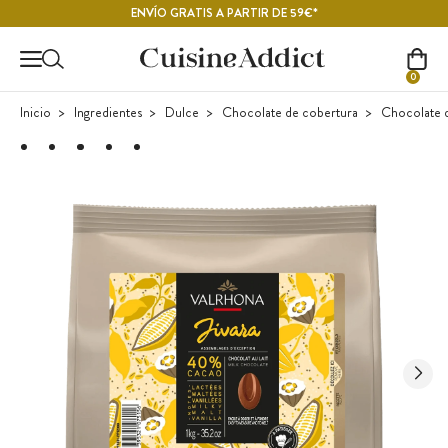
Contenido principal
ENVÍO GRATIS A PARTIR DE 59€*
0
Inicio
Ingredientes
Dulce
Chocolate de cobertura
Chocolate d