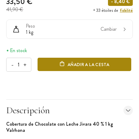
33,50 €
- 8,40 €
41,90 €
fidélité
+ 33 étoiles de
Peso
Cambiar
1 kg
En stock
-
+
AÑADIR A LA CESTA
Descripción
Cobertura de Chocolate con Leche Jivara 40 % 1 kg
Valrhona