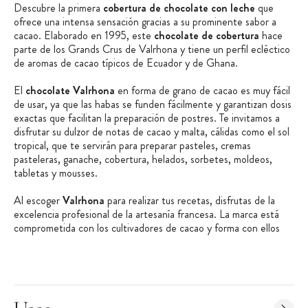
Descubre la primera
cobertura de chocolate con leche
que
ofrece una intensa sensación gracias a su prominente sabor a
cacao. Elaborado en 1995, este
chocolate de cobertura
hace
parte de los Grands Crus de Valrhona y tiene un perfil ecléctico
de aromas de cacao típicos de Ecuador y de Ghana.
El
chocolate Valrhona
en forma de grano de cacao es muy fácil
de usar, ya que las habas se funden fácilmente y garantizan dosis
exactas que facilitan la preparación de postres. Te invitamos a
disfrutar su dulzor de notas de cacao y malta, cálidas como el sol
tropical, que te servirán para preparar pasteles, cremas
pasteleras, ganache, cobertura, helados, sorbetes, moldeos,
tabletas y mousses.
Al escoger
Valrhona
para realizar tus recetas, disfrutas de la
excelencia profesional de la artesanía francesa. La marca está
comprometida con los cultivadores de cacao y forma con ellos
lazos de cooperación duraderos para garantizar mejores
condiciones de vida.
Valrhona
ha recibido la certificación B
Corp, lo que demuestra su grano de arena en la creación de un
sector cacaotero más justo y sostenible, pues posee un modelo
con medidas que reducen el impacto del calentamiento global.