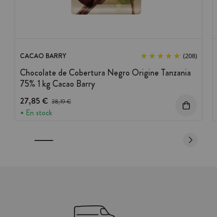
CACAO BARRY
(208)
Chocolate de Cobertura Negro Origine Tanzania
75% 1 kg Cacao Barry
27,85 €
Precio antes del descuento
38,19 €
En stock