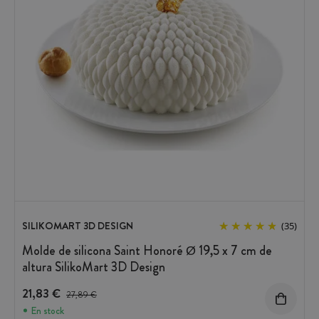
SILIKOMART 3D DESIGN
(35)
Molde de silicona Saint Honoré Ø 19,5 x 7 cm de
altura SilikoMart 3D Design
21,83 €
Precio antes del descuento
27,89 €
En stock