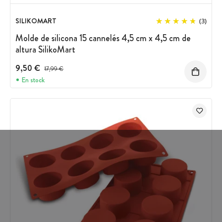
SILIKOMART
(3)
Molde de silicona 15 cannelés 4,5 cm x 4,5 cm de
altura SilikoMart
9,50 €
Precio antes del descuento
17,99 €
En stock