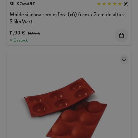
SILIKOMART
(6)
Molde silicona semiesfera (x6) 6 cm x 3 cm de altura
SilikoMart
11,90 €
Precio antes del descuento
14,99 €
En stock