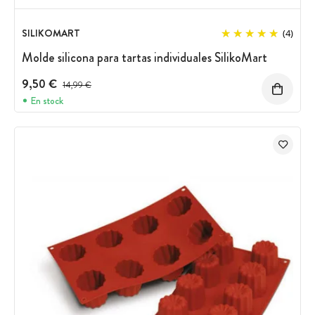
SILIKOMART
(4)
Molde silicona para tartas individuales SilikoMart
9,50 €
Precio antes del descuento
14,99 €
En stock