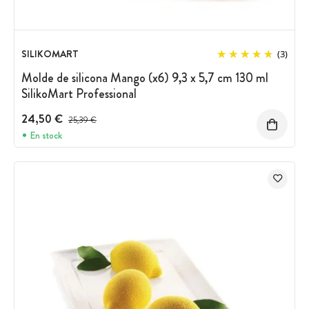
SILIKOMART
(3)
Molde de silicona Mango (x6) 9,3 x 5,7 cm 130 ml
SilikoMart Professional
24,50 €
Precio antes del descuento
25,39 €
En stock