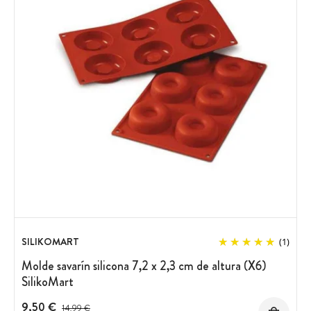
SILIKOMART
(1)
Molde savarín silicona 7,2 x 2,3 cm de altura (X6)
SilikoMart
9,50 €
Precio antes del descuento
14,99 €