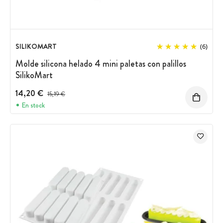
SILIKOMART
(6)
Molde silicona helado 4 mini paletas con palillos
SilikoMart
14,20 €
Precio antes del descuento
15,19 €
En stock