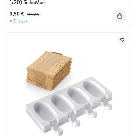
(x20) SilikoMart
9,50 €
Precio antes del descuento
14,99 €
En stock