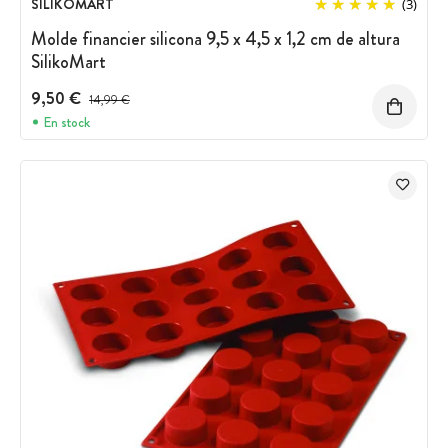
SILIKOMART
(3)
Molde financier silicona 9,5 x 4,5 x 1,2 cm de altura
SilikoMart
9,50 €
Precio antes del descuento
14,99 €
En stock