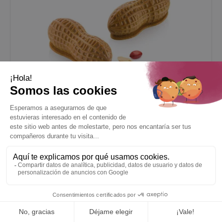
SILIKOMART
Molde de Silicona Trampantojo Cacahuete 10,7 x 4,3
x H 4 cm (x6) Silikomart
28,49 €
En stock