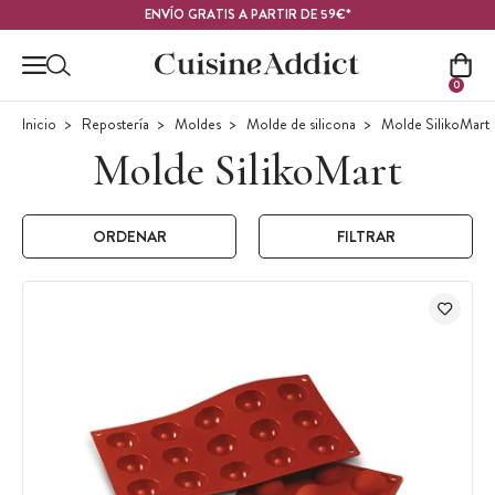
Contenido principal
ENVÍO GRATIS A PARTIR DE 59€*
0
Inicio
Repostería
Moldes
Molde de silicona
Molde SilikoMart
Molde SilikoMart
ORDENAR
FILTRAR