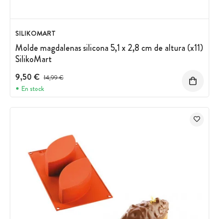
SILIKOMART
Molde magdalenas silicona 5,1 x 2,8 cm de altura (x11)
SilikoMart
9,50 €
Precio antes del descuento
14,99 €
En stock