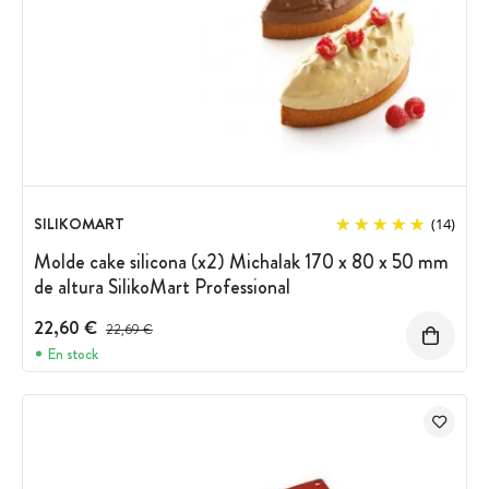
SILIKOMART
(14)
Molde cake silicona (x2) Michalak 170 x 80 x 50 mm
de altura SilikoMart Professional
22,60 €
Precio antes del descuento
22,69 €
En stock