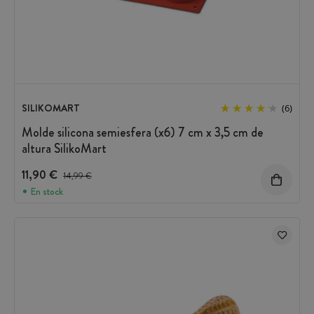
SILIKOMART
(6)
Molde silicona semiesfera (x6) 7 cm x 3,5 cm de
altura SilikoMart
11,90 €
Precio antes del descuento
14,99 €
En stock