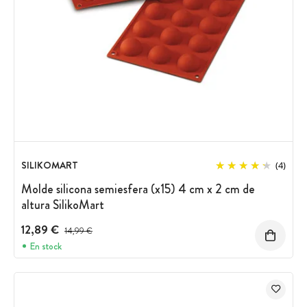
SILIKOMART
(4)
Molde silicona semiesfera (x15) 4 cm x 2 cm de
altura SilikoMart
12,89 €
Precio antes del descuento
14,99 €
En stock