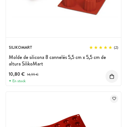
SILIKOMART
(2)
Molde de silicona 8 cannelés 5,5 cm x 5,5 cm de
altura SilikoMart
10,80 €
Precio antes del descuento
14,99 €
En stock