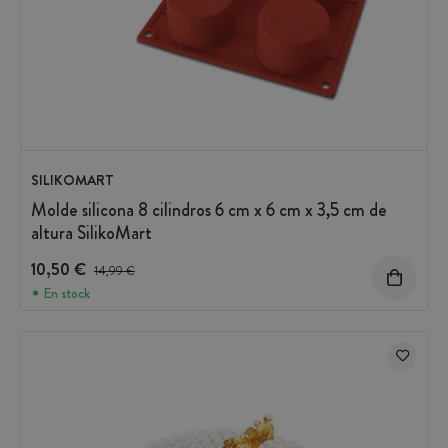
SILIKOMART
Molde silicona 8 cilindros 6 cm x 6 cm x 3,5 cm de
altura SilikoMart
10,50 €
Precio antes del descuento
14,99 €
En stock