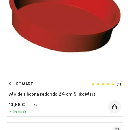
SILIKOMART
(1)
Molde silicona redondo 24 cm SilikoMart
10,88 €
Precio antes del descuento
19,19 €
En stock