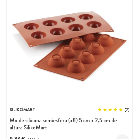
SILIKOMART
(2)
Molde silicona semiesfera (x8) 5 cm x 2,5 cm de
altura SilikoMart
9,83 €
Precio antes del descuento