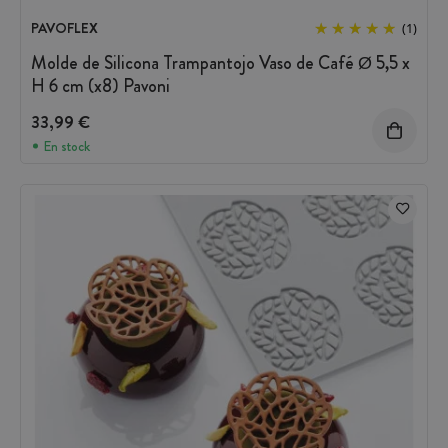
PAVOFLEX
(1)
Molde de Silicona Trampantojo Vaso de Café Ø 5,5 x
H 6 cm (x8) Pavoni
33,99 €
En stock