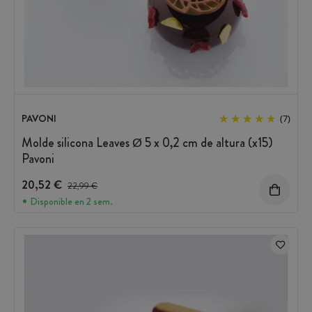
PAVONI
(7)
Molde silicona Leaves Ø 5 x 0,2 cm de altura (x15)
Pavoni
20,52 €
Precio antes del descuento
22,99 €
Disponible en 2 sem.