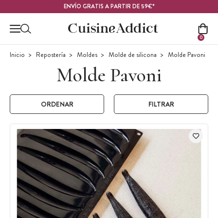
Contenido principal
ENVÍO GRATIS A PARTIR DE 59€*
0
Inicio
Repostería
Moldes
Molde de silicona
Molde Pavoni
Molde Pavoni
ORDENAR
FILTRAR