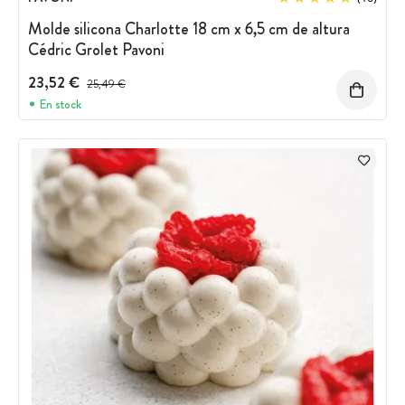
Molde silicona Charlotte 18 cm x 6,5 cm de altura
Cédric Grolet Pavoni
23,52 €
Precio antes del descuento
25,49 €
En stock