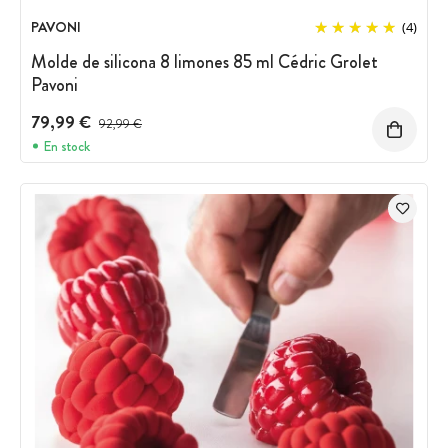
PAVONI
(4)
Molde de silicona 8 limones 85 ml Cédric Grolet
Pavoni
79,99 €
Precio antes del descuento
92,99 €
En stock