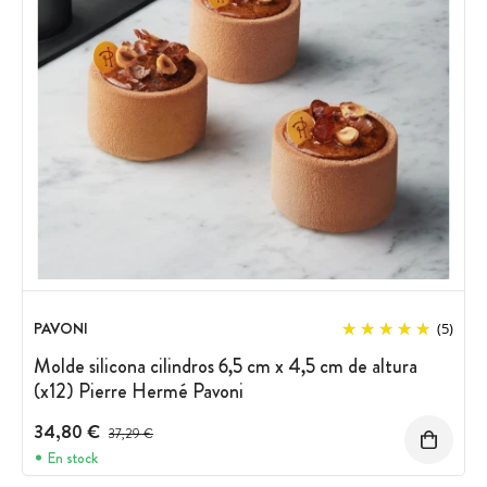
PAVONI
(5)
Molde silicona cilindros 6,5 cm x 4,5 cm de altura
(x12) Pierre Hermé Pavoni
34,80 €
Precio antes del descuento
37,29 €
En stock