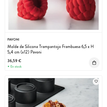
PAVONI
Molde de Silicona Trampantojo Frambuesa 6,5 x H
5,4 cm (x12) Pavoni
36,59 €
En stock