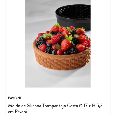
PAVONI
Molde de Silicona Trampantojo Cesta Ø 17 x H 5,2
cm Pavoni