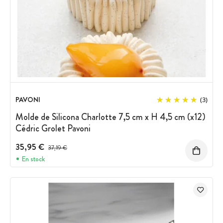
PAVONI
(3)
Molde de Silicona Charlotte 7,5 cm x H 4,5 cm (x12)
Cédric Grolet Pavoni
35,95 €
Precio antes del descuento
37,19 €
En stock