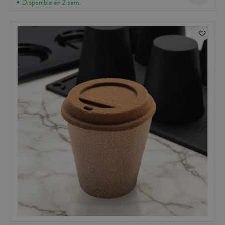
Disponible en 2 sem.