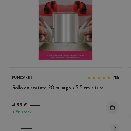
FUNCAKES
(56)
Rollo de acetato 20 m largo x 5.5 cm altura
4,99 €
Precio antes del descuento
6,29 €
En stock