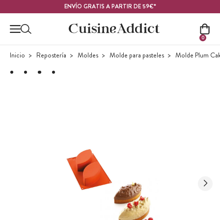
Contenido principal
ENVÍO GRATIS A PARTIR DE 59€*
0
Inicio
Repostería
Moldes
Molde para pasteles
Molde Plum Ca