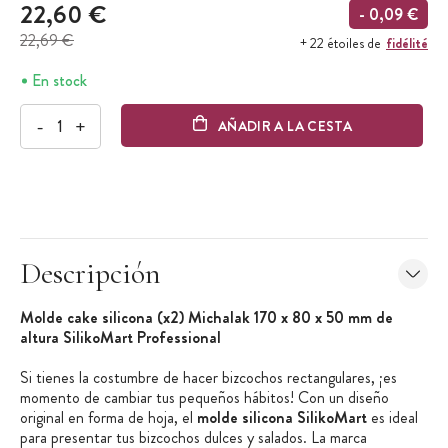
22,60 €
- 0,09 €
22,69 €
fidélité
+ 22 étoiles de
En stock
-
+
AÑADIR A LA CESTA
Descripción
Molde cake silicona (x2) Michalak 170 x 80 x 50 mm de
altura SilikoMart Professional
Si tienes la costumbre de hacer bizcochos rectangulares, ¡es
momento de cambiar tus pequeños hábitos! Con un diseño
original en forma de hoja, el
molde silicona SilikoMart
es ideal
para presentar tus bizcochos dulces y salados. La marca