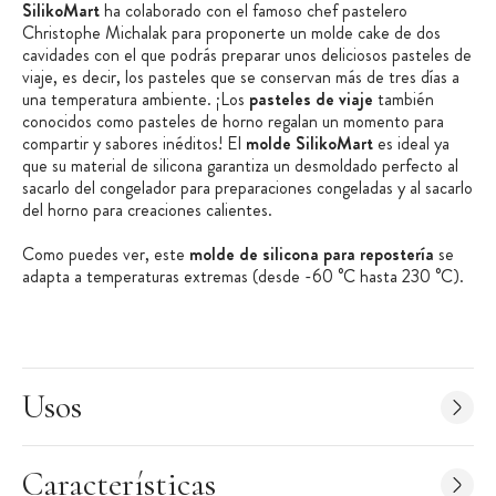
SilikoMart
ha colaborado con el famoso chef pastelero
Christophe Michalak para proponerte un molde cake de dos
cavidades con el que podrás preparar unos deliciosos pasteles de
viaje, es decir, los pasteles que se conservan más de tres días a
una temperatura ambiente. ¡Los
pasteles de viaje
también
conocidos como pasteles de horno regalan un momento para
compartir y sabores inéditos! El
molde SilikoMart
es ideal ya
que su material de silicona garantiza un desmoldado perfecto al
sacarlo del congelador para preparaciones congeladas y al sacarlo
del horno para creaciones calientes.
Como puedes ver, este
molde de silicona para repostería
se
adapta a temperaturas extremas (desde -60 °C hasta 230 °C).
Puedes ponerlo sobre rejillas o sobre una bandeja perforada en
el horno para garantizar una calidad de cocción excelente.
¿Como utilizar el molde de silicona para pasteles de viaje?
¡He aquí las
instrucciones!
Usos
Vierte tu preparación en el molde cake.
Coloca el molde en el horno, en el congelador o en el
microondas.
Características