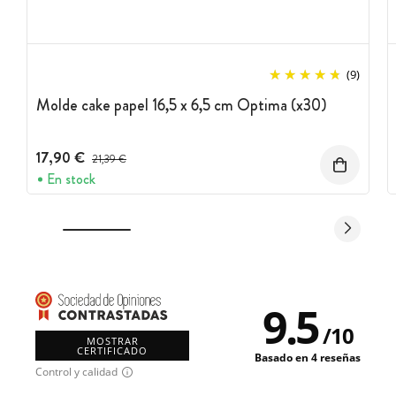
(9)
Molde cake papel 16,5 x 6,5 cm Optima (x30)
17,90 €
Precio antes del descuento
21,39 €
En stock
9.5
/
10
MOSTRAR
CERTIFICADO
Basado en 4 reseñas
Control y calidad