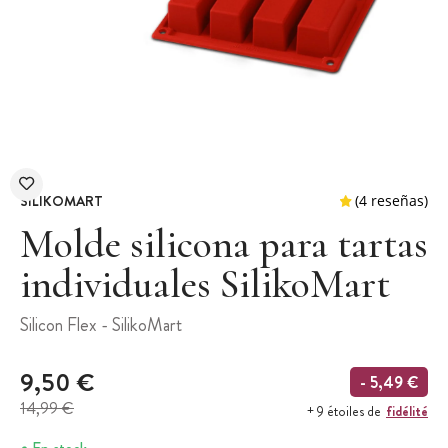
SILIKOMART
Molde silicona para tartas
individuales SilikoMart
(4 
Silicon Flex - SilikoMart
9,50 €
- 5,49 €
14,99 €
fidélité
+ 9 étoiles de