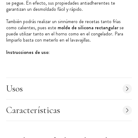
se pegue. En efecto, sus propiedades antiadherentes te
garantizan un desmoldado fácil y rápido.
También podrás realizar un sinnúmero de recetas tanto frías
como calientes, pues este
molde de silicona rectangular
se
puede utilizar tanto en el horno como en el congelador. Para
limpiarlo basta con meterlo en el lavavajillas.
Instrucciones de uso:
Verter la preparación en el molde de silicona rectangular.
Poner el molde en el horno, congelador o microondas
Después de la cocción, sacar el molde del horno y dejarlo
Usos
enfriar unos minutos. Presionar ligeramente para
desmoldarlo.
Lavarlo con agua, una esponja o en el lavavajillas
Características
Características técnicas del molde cake:
Molde rectangular silicona
Se vende por unidad