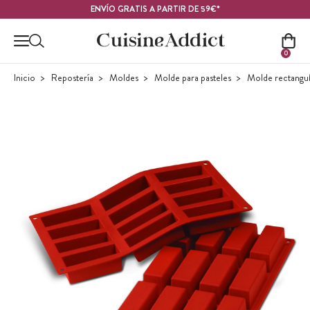
Contenido principal
ENVÍO GRATIS A PARTIR DE 59€*
0
Inicio
Repostería
Moldes
Molde para pasteles
Molde rectangul