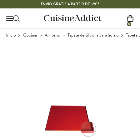
Contenido principal
ENVÍO GRATIS A PARTIR DE 59€*
0
Inicio
Cocinar
Al horno
Tapete de silicona para horno
Tapete d