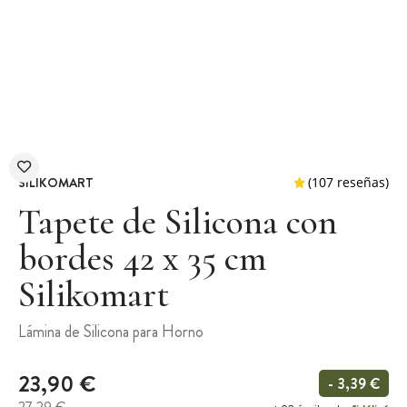
SILIKOMART
Tapete de Silicona con
bordes 42 x 35 cm
Silikomart
(107 r
Lámina de Silicona para Horno
23,90 €
- 3,39 €