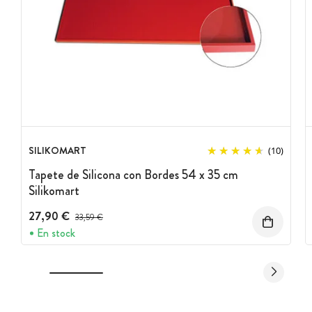
SILIKOMART
(10)
Tapete de Silicona con Bordes 54 x 35 cm
Silikomart
27,90 €
Precio antes del descuento
33,59 €
En stock