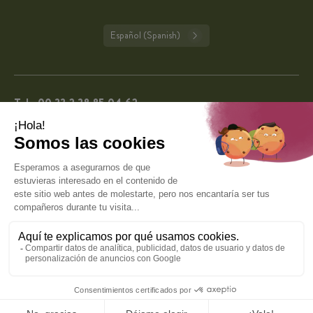
Español (Spanish)
Tel.:
00 33 2 38 85 04 62
De lunes a viernes de 9:00 a 13:00 y de 14:00 a 16:00 (excepto días festivos en
Francia).
CuisineAddict tiene una calificación de 4,7 sobre 5
basada en más de 62.227 reseñas auténticas. Gracias
4.7
por su fidelidad.
VER TODAS LAS OPINIONES
© 2026 Cuisine Addict · Todos los derechos reservados ·
Protección de datos