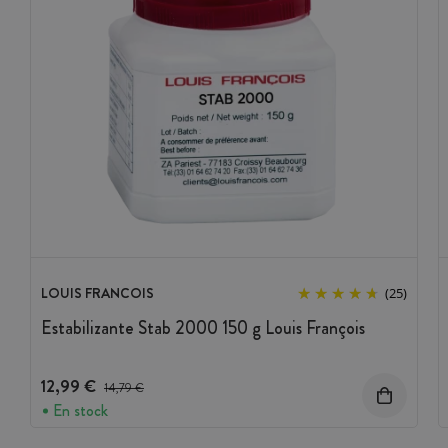
LOUIS FRANCOIS
(25)
Estabilizante Stab 2000 150 g Louis François
12,99 €
Precio antes del descuento
14,79 €
En stock