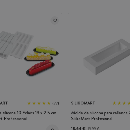
late
nidad
MART
SILIKOMART
(77)
 silicona 10 Eclairs 13 x 2,5 cm
Molde de silicona para rellenos
rt Professional
SilikoMart Profesional
18,64 €
Precio antes del descuento
19,99 €