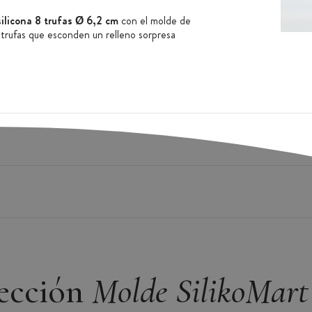
ilicona 8 trufas Ø 6,2 cm
con el molde de
r trufas que esconden un relleno sorpresa
 horno:
ica
as, refrigerador y congelador
tura (desde -60 °C hasta 230 °C)
lección
Molde SilikoMart