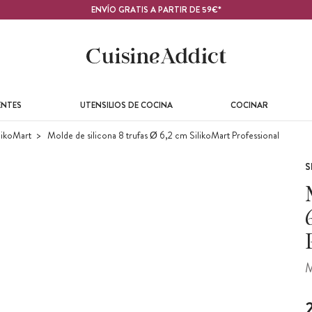
ENVÍO GRATIS A PARTIR DE 59€*
ENTES
UTENSILIOS DE COCINA
COCINAR
likoMart
Molde de silicona 8 trufas Ø 6,2 cm SilikoMart Professional
S
M