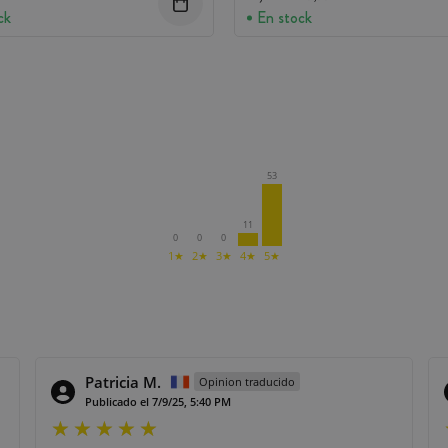
ck
En stock
53
11
0
0
0
1★
2★
3★
4★
5★
Patricia M.
Opinion traducido
Publicado el 7/9/25, 5:40 PM