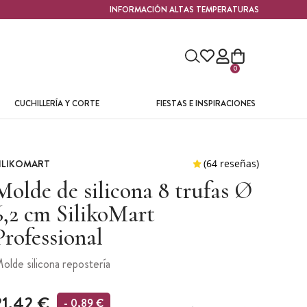
INFORMACIÓN ALTAS TEMPERATURAS
0
CUCHILLERÍA Y CORTE
FIESTAS E INSPIRACIONES
ILIKOMART
Molde de silicona 8 trufas Ø
6,2 cm SilikoMart
Professional
olde silicona repostería
21,42 €
- 0,89 €