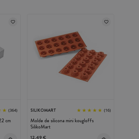
SILIKOMART
(364)
(16)
 22 cm
Molde de silicona mini kougloffs
SilikoMart
12,49 €