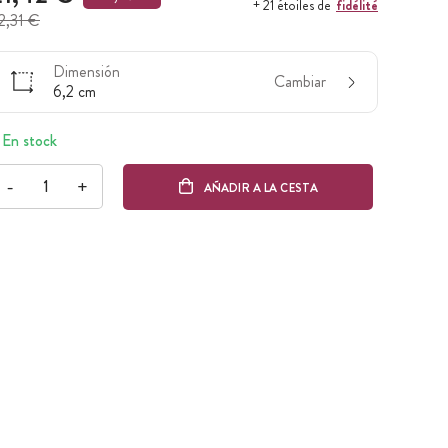
fidélité
+ 21 étoiles de
2,31 €
Dimensión
Cambiar
6,2 cm
En stock
-
+
AÑADIR A LA CESTA