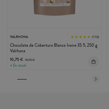
VALRHONA
(116)
Chocolate de Cobertura Blanco Ivoire 35 % 250 g
Valrhona
10,75 €
Precio antes del descuento
15,90 €
En stock