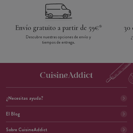
Envío gratuito a partir de 59€*
30 
Descubre nuestras opciones de envío y
¿
tiempos de entrega.
¿Necesitas ayuda?
El Blog
Sobre CuisineAddict