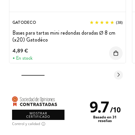
GATODECO
(38)
Bases para tartas mini redondas doradas Ø 8 cm
(x20) Gatodéco
4,89 €
En stock
9.7
/
10
MOSTRAR
CERTIFICADO
Basado en 31
reseñas
Control y calidad