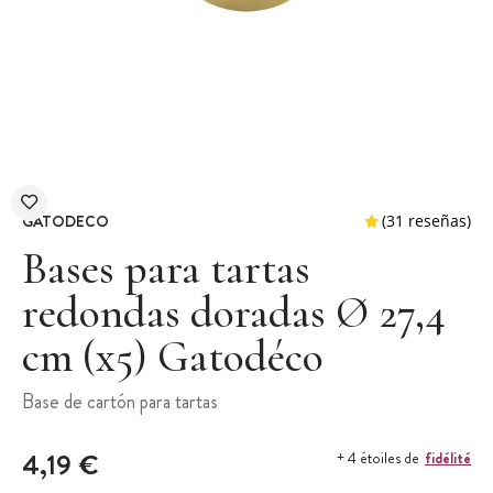
GATODECO
Bases para tartas
redondas doradas Ø 27,4
cm (x5) Gatodéco
(31 r
Base de cartón para tartas
4,19 €
fidélité
+ 4 étoiles de