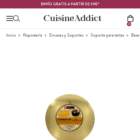
Contenido principal
ENVÍO GRATIS A PARTIR DE 59€*
0
Inicio
Repostería
Envases y Soportes
Soporte para tartas
Base 