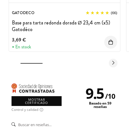
GATODECO
(66)
Base para tarta redonda dorada Ø 23,4 cm (x5)
Gatodéco
3,69 €
En stock
9.5
/
10
MOSTRAR
CERTIFICADO
Basado en 59
reseñas
Control y calidad