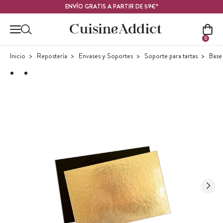
Contenido principal
ENVÍO GRATIS A PARTIR DE 59€*
0
Inicio
Repostería
Envases y Soportes
Soporte para tartas
Base 