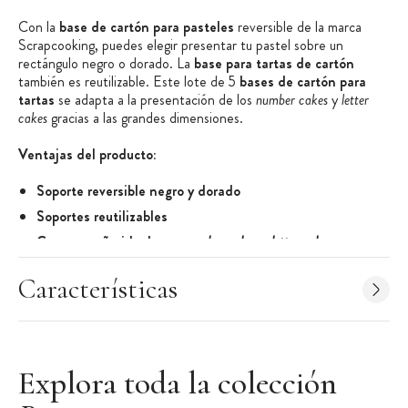
Con la
base de cartón para pasteles
reversible de la marca
Scrapcooking, puedes elegir presentar tu pastel sobre un
rectángulo negro o dorado. La
base para tartas de cartón
también es reutilizable. Este lote de 5
bases de cartón para
tartas
se adapta a la presentación de los
number cakes
y
letter
cakes
gracias a las grandes dimensiones.
Ventajas del producto:
Soporte reversible negro y dorado
Soportes reutilizables
Gran tamaño ideal para
number cakes
o
letter cakes
Características de las bases para tartas
:
Características
Base para tartas de cartón
Lote de 5 unidades
Forma: Rectangular
Explora toda la colección
Color: Dorado y negro