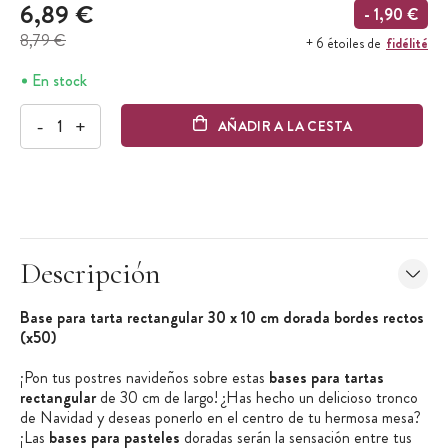
6,89 €
- 1,90 €
8,79 €
fidélité
+ 6 étoiles de
En stock
-
+
AÑADIR A LA CESTA
Descripción
Base para tarta rectangular 30 x 10 cm dorada bordes rectos
(x50)
¡Pon tus postres navideños sobre estas
bases para tartas
rectangular
de 30 cm de largo! ¿Has hecho un delicioso tronco
de Navidad y deseas ponerlo en el centro de tu hermosa mesa?
¡Las
bases para pasteles
doradas serán la sensación entre tus