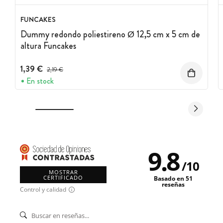
FUNCAKES
Dummy redondo poliestireno Ø 12,5 cm x 5 cm de
altura Funcakes
1,39 €
Precio antes del descuento
2,19 €
En stock
9.8
/
10
MOSTRAR
CERTIFICADO
Basado en 51
reseñas
Control y calidad