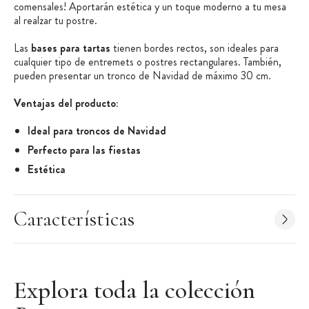
comensales! Aportarán estética y un toque moderno a tu mesa
al realzar tu postre.
Las
bases para tartas
tienen bordes rectos, son ideales para
cualquier tipo de entremets o postres rectangulares. También,
pueden presentar un tronco de Navidad de máximo 30 cm.
Ventajas del producto:
Ideal para troncos de Navidad
Perfecto para las fiestas
Estética
Características de la base para torta:
Base para tarta
Características
Lote de 50 unidades
Forma: Rectangular con bordes rectos
Color: Dorado
Explora toda la colección
Dimensión estándar: 30 x 10 cm
Largo útil: 29 cm