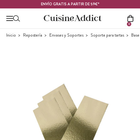
Contenido principal
ENVÍO GRATIS A PARTIR DE 59€*
0
Inicio
Repostería
Envases y Soportes
Soporte para tartas
Base 