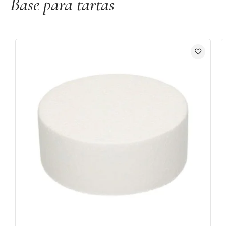
Base para tartas
Material: Cartón rígido