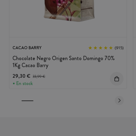
CACAO BARRY
(915)
Chocolate Negro Origen Santo Domingo 70%
1Kg Cacao Barry
29,30 €
Precio antes del descuento
33,99 €
En stock