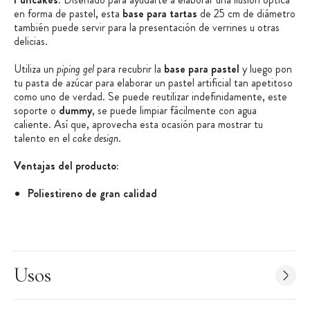
en forma de pastel, esta
base para tartas
de 25 cm de diámetro
también puede servir para la presentación de verrines u otras
delicias.
Utiliza un
piping gel
para recubrir la
base para pastel
y luego pon
tu pasta de azúcar para elaborar un pastel artificial tan apetitoso
como uno de verdad. Se puede reutilizar indefinidamente, este
soporte o
dummy
, se puede limpiar fácilmente con agua
caliente. Así que, aprovecha esta ocasión para mostrar tu
talento en el
cake design
.
Ventajas del producto:
Poliestireno de gran calidad
Bordes lisos
Características de la base para tartas:
Dummy
Usos
Base para pastel
Material: Poliestireno EPS 100 % reciclado
Está libre de CFK y HBCD