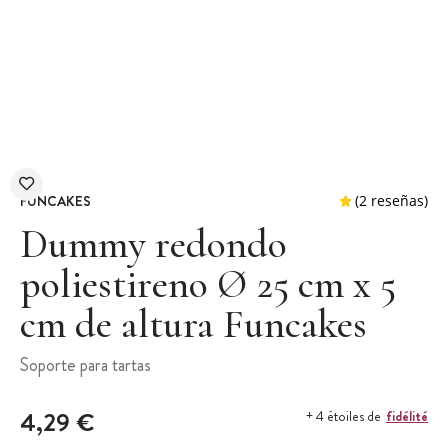
FUNCAKES
Dummy redondo
poliestireno Ø 25 cm x 5
cm de altura Funcakes
(2 
Soporte para tartas
4,29 €
fidélité
+ 4 étoiles de