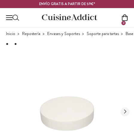
Contenido principal
ENVÍO GRATIS A PARTIR DE 59€*
0
Inicio
Repostería
Envases y Soportes
Soporte para tartas
Base 