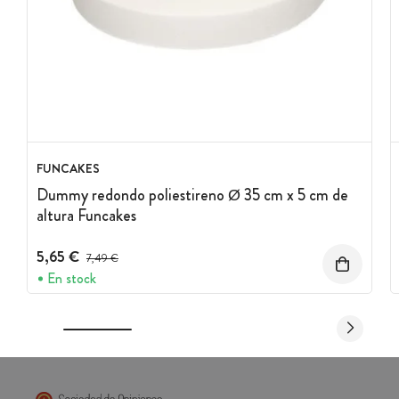
FUNCAKES
Dummy redondo poliestireno Ø 35 cm x 5 cm de
altura Funcakes
5,65 €
Precio antes del descuento
7,49 €
En stock