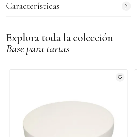
Características
Forma: Redonda
Diámetro: 25 cm
Altura: 5 cm
Bordes lisos
Explora toda la colección
Origen: Países Bajos
Base para tartas
Marca:
Funcakes