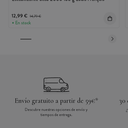
12,99 €
Precio antes del descuento
14,79 €
En stock
Envío gratuito a partir de 59€*
30 
Descubre nuestras opciones de envío y
¿
tiempos de entrega.