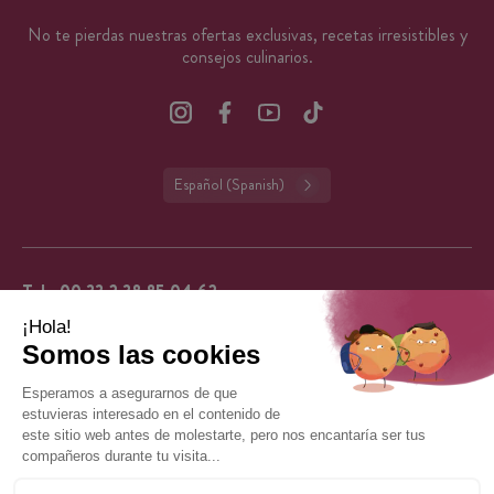
No te pierdas nuestras ofertas exclusivas, recetas irresistibles y
consejos culinarios.
Español (Spanish)
Tel.:
00 33 2 38 85 04 62
De lunes a viernes de 9:00 a 13:00 y de 14:00 a 16:00 (excepto días festivos en
Francia).
CuisineAddict tiene una calificación de 4,7 sobre 5
basada en más de 62.227 reseñas auténticas. Gracias
4.7
por su fidelidad.
VER TODAS LAS OPINIONES