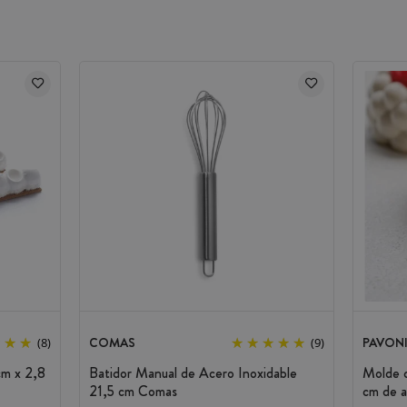
COMAS
PAVON
(8)
(9)
cm x 2,8
Batidor Manual de Acero Inoxidable
Molde d
21,5 cm Comas
cm de a