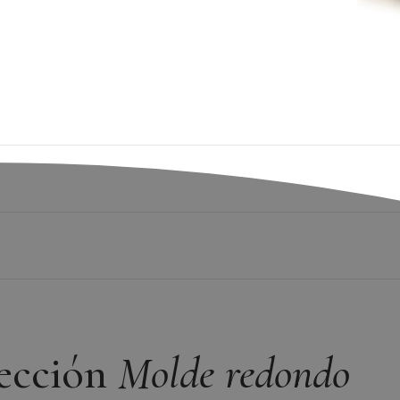
250°C
lección
Molde redondo