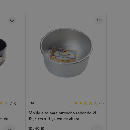
PME
(17)
(3)
Molde alto para bizcocho redondo Ø
cm de
15,2 cm x 10,2 cm de altura
10,49 €