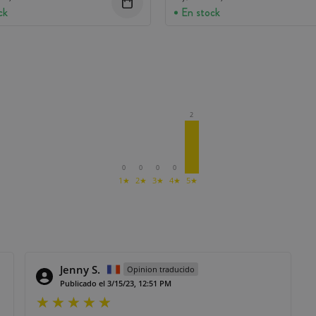
ck
En stock
2
0
0
0
0
1★
2★
3★
4★
5★
Jenny S.
Opinion traducido
Publicado el 3/15/23, 12:51 PM