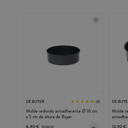
Marca: Pavoni
DE BUYER
DE BUYE
(8)
Molde redondo antiadherente Ø 16 cm
Molde r
x 5 cm de altura de Buyer
antiadhe
altura d
6,90 €
Precio antes del descuento
13,90 €
10,80 €