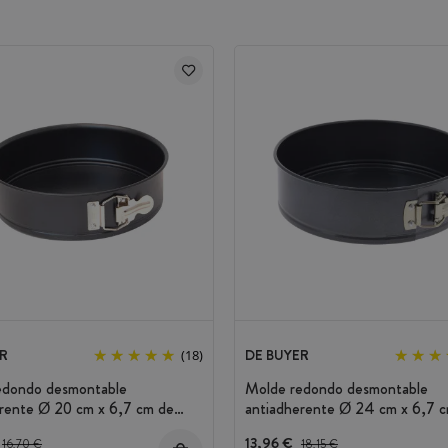
R
DE BUYER
(18)
edondo desmontable
Molde redondo desmontable
rente Ø 20 cm x 6,7 cm de
antiadherente Ø 24 cm x 6,7 
e Buyer
altura de Buyer
Precio antes del descuento
13,96 €
Precio antes del descuento
16,70 €
18,15 €