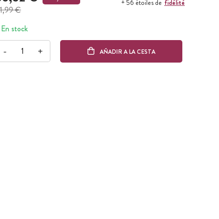
fidélité
+ 56 étoiles de
1,99 €
En stock
-
+
AÑADIR A LA CESTA