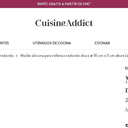
ENVÍO GRATIS A PARTIR DE 59€*
ENTES
UTENSILIOS DE COCINA
COCINAR
 redondo
Molde silicona para rellenos redondo disco ø 16 cm x 3 cm altura (
P
M