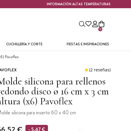
INFORMACIÓN ALTAS TEMPERATURAS
0
CUCHILLERÍA Y CORTE
FIESTAS E INSPIRACIONES
x6) Pavoflex
AVOFLEX
Molde silicona para rellenos
redondo disco ø 16 cm x 3 cm
altura (x6) Pavoflex
olde silicona para inserto 60 x 40 cm
56,52 €
- 5,47 €