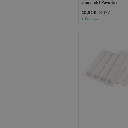
altura (x8) Pavoflex
20,52 €
Precio antes del desc
22,19 €
En stock