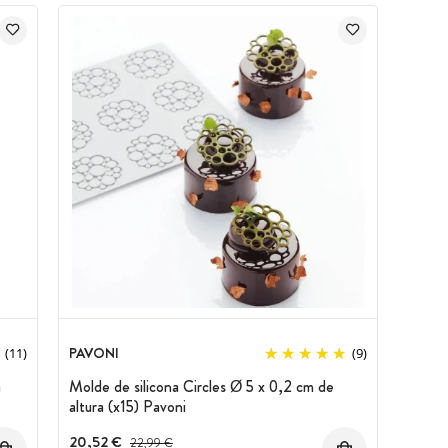
PAVONI
(11)
(9)
a
Molde de silicona Circles Ø 5 x 0,2 cm de
altura (x15) Pavoni
20,52 €
Precio antes del descuento
22,99 €