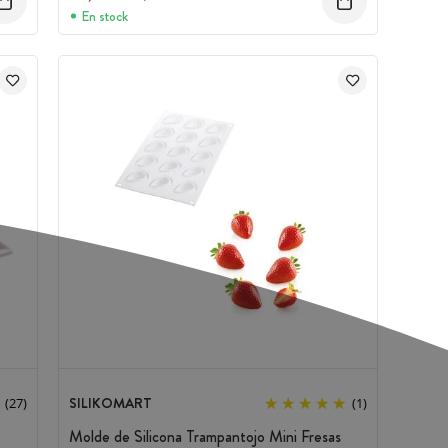
En stock
SILIKOMART
(27)
(1)
Molde de Silicona Trampantojo Mini Fresas