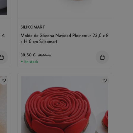
SILIKOMART
x 4
Molde de Silicona Navidad Pleincœur 23,6 x 8
x H 6 cm Silikomart
38,50 €
Precio antes del descuento
38,99 €
En stock