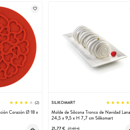
SILIKOMART
(2)
ación Corazón Ø 18 x
Molde de Silicona Tronco de Navidad Lan
24,5 x 9,5 x H 7,7 cm Silikomart
21,77 €
Precio antes del descuento
27,69 €