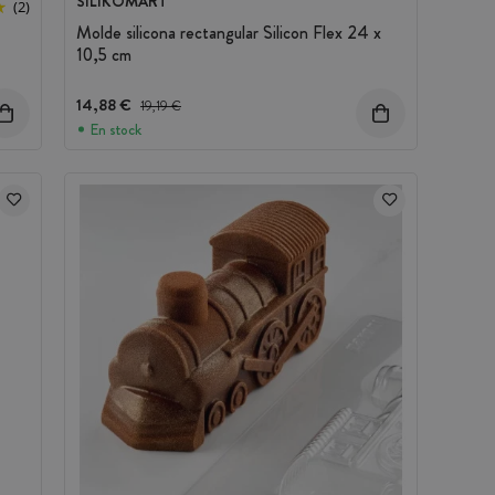
SILIKOMART
(2)
Molde silicona rectangular Silicon Flex 24 x
10,5 cm
14,88 €
Precio antes del descuento
19,19 €
En stock