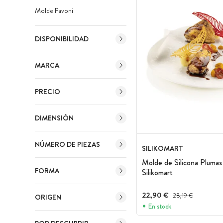
Molde Pavoni
DISPONIBILIDAD
MARCA
PRECIO
DIMENSIÓN
NÚMERO DE PIEZAS
SILIKOMART
Molde de Silicona Plumas
FORMA
Silikomart
22,90 €
Precio antes del desc
28,19 €
ORIGEN
En stock