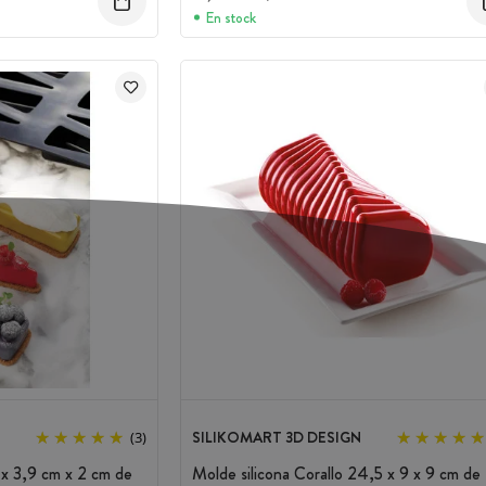
En stock
SILIKOMART 3D DESIGN
(3)
 x 3,9 cm x 2 cm de
Molde silicona Corallo 24,5 x 9 x 9 cm de