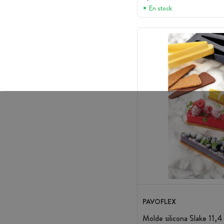
En stock
PAVOFLEX
Molde silicona Slake 11,4