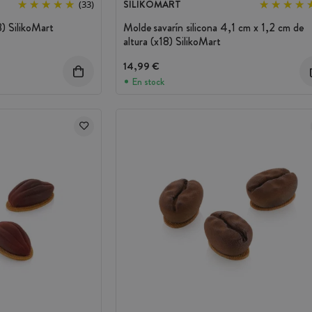
SILIKOMART
(33)
8) SilikoMart
Molde savarín silicona 4,1 cm x 1,2 cm de
altura (x18) SilikoMart
14,99 €
En stock