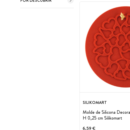
POR DESCUBRIR
SILIKOMART
Molde de Silicona Decor
H 0,25 cm Silikomart
6,59 €