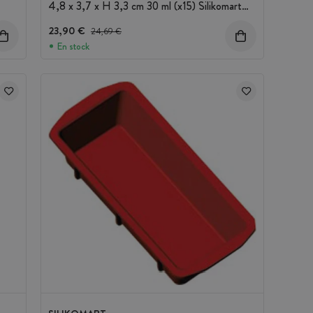
4,8 x 3,7 x H 3,3 cm 30 ml (x15) Silikomart
Professional
23,90 €
Precio antes del descuento
24,69 €
En stock