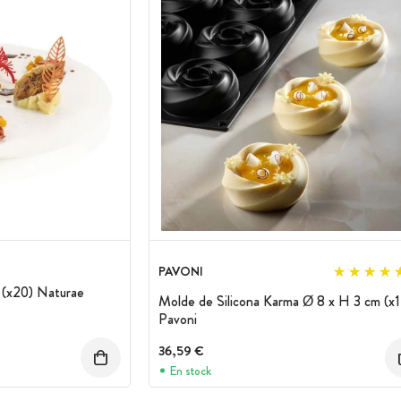
PAVONI
 (x20) Naturae
Molde de Silicona Karma Ø 8 x H 3 cm (x1
Pavoni
uento
36,59 €
En stock