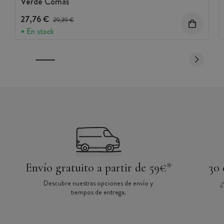
Verde Comas
27,76 €
Precio antes del descuento
29,39 €
En stock
Envío gratuito a partir de 59€*
30 
Descubre nuestras opciones de envío y
¿
tiempos de entrega.