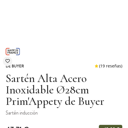
DE BUYER
Sartén Alta Acero
Inoxidable Ø28cm
Prim'Appety de Buyer
(19 r
Sartén inducción