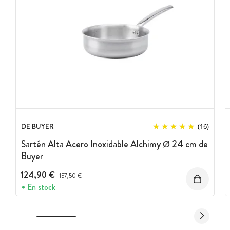
DE BUYER
(16)
Sartén Alta Acero Inoxidable Alchimy Ø 24 cm de
Buyer
124,90 €
Precio antes del descuento
157,50 €
En stock