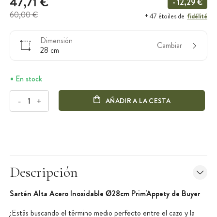
47,71 €
- 12,29 €
60,00 €
fidélité
+ 47 étoiles de
Dimensión
Cambiar
28 cm
En stock
-
+
AÑADIR A LA CESTA
Descripción
Sartén Alta Acero Inoxidable Ø28cm Prim'Appety de Buyer
¿Estás buscando el término medio perfecto entre el cazo y la