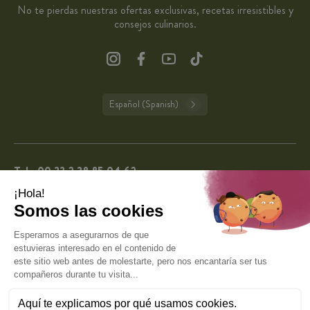
No te pierdas nuestras ofertas exclusivas, recetas irresistibles y
consejos culinarios.
Español (Spanish)
Tel.:
00 33 2 38 85 04 62
De lunes a viernes de 9:00 a 13:00 y de 14:00 a 16:00 (excepto días festivos en
Francia).
CuisineAddict tiene una calificación de 4,7 sobre 5
basada en más de 62.227 reseñas auténticas. Gracias
4.7
por su fidelidad.
VER TODAS LAS OPINIONES