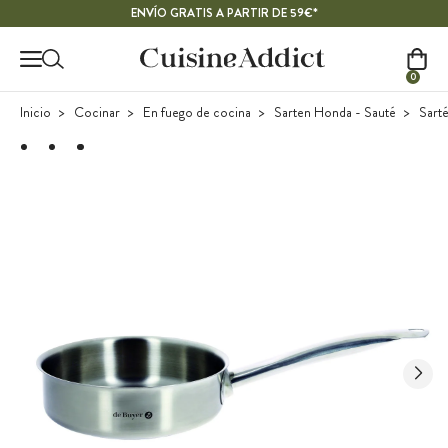
Contenido principal
ENVÍO GRATIS A PARTIR DE 59€*
0
Inicio
Cocinar
En fuego de cocina
Sarten Honda - Sauté
Sarté