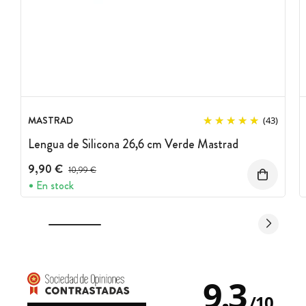
MASTRAD
(43)
Lengua de Silicona 26,6 cm Verde Mastrad
9,90 €
Precio antes del descuento
10,99 €
En stock
9.3
/
10