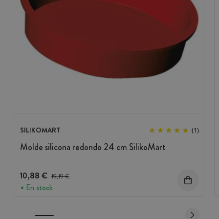
SILIKOMART
(1)
Molde silicona redondo 24 cm SilikoMart
10,88 €
Precio antes del descuento
19,19 €
En stock