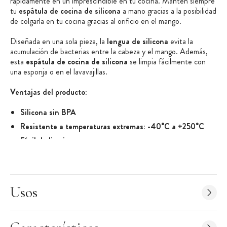
rápidamente en un imprescindible en tu cocina. Mantén siempre
tu
espátula de cocina de silicona
a mano gracias a la posibilidad
de colgarla en tu cocina gracias al orificio en el mango.
Diseñada en una sola pieza, la
lengua de silicona
evita la
acumulación de bacterias entre la cabeza y el mango. Además,
esta
espátula de cocina de silicona
se limpia fácilmente con
una esponja o en el lavavajillas.
Ventajas del producto:
Silicona sin BPA
Resistente a temperaturas extremas: -40°C a +250°C
Fácil de limpiar
Características de la Lengua de Silicona:
Lengua de Silicona
Material:
silicona sin BPA
Usos
Preserva tus revestimientos antiadherentes
Espátula diseñada en una sola pieza
No porosa