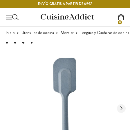
Contenido principal
ENVÍO GRATIS A PARTIR DE 59€*
0
Inicio
Utensilios de cocina
Mezclar
Lenguas y Cucharas de cocina