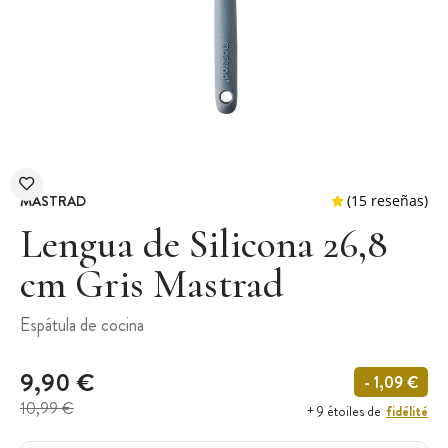
MASTRAD
Lengua de Silicona 26,8
cm Gris Mastrad
(15 r
Espátula de cocina
9,90 €
- 1,09 €
10,99 €
fidélité
+ 9 étoiles de