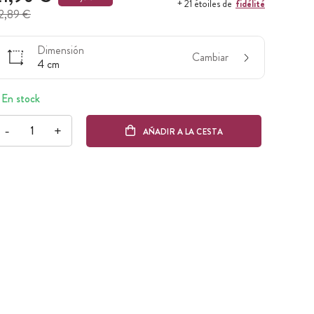
fidélité
+ 21 étoiles de
2,89 €
Dimensión
Cambiar
4 cm
En stock
-
+
AÑADIR A LA CESTA