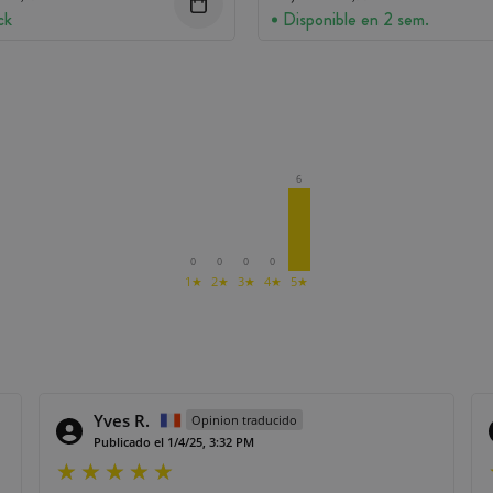
ck
Disponible en 2 sem.
6
0
0
0
0
1★
2★
3★
4★
5★
Yves R.
Opinion traducido
Publicado el 1/4/25, 3:32 PM