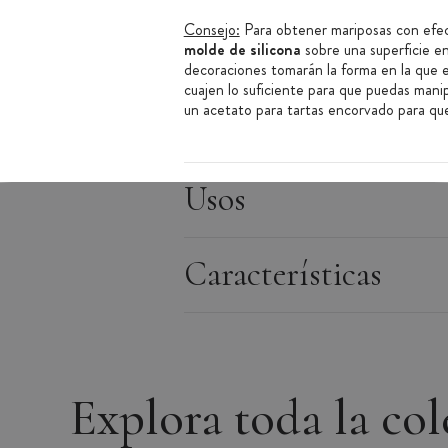
Consejo:
Para obtener mariposas con efe
molde de silicona
sobre una superficie e
decoraciones tomarán la forma en la que 
cuajen lo suficiente para que puedas manip
un acetato para tartas encorvado para que
Ventajas del producto:
Fácil de desmoldar
Usos
Molde flexible
Acabado detallado
Características
Características del molde silicona reposter
Molde de silicona
Material: Silicona
Forma:
Mariposa pequeña
Dimensión: 4 x 3,9 cm
Explora toda la co
Altura: 0,2 cm
Contenido: 2 ml