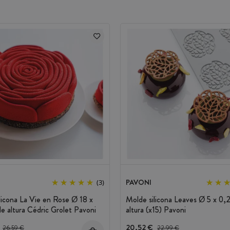
ntre -40 y 250 °C
PAVONI
(3)
licona La Vie en Rose Ø 18 x
Molde silicona Leaves Ø 5 x 0,
e altura Cédric Grolet Pavoni
altura (x15) Pavoni
Precio antes del descuento
20,52 €
Precio antes del descuento
26,59 €
22,99 €