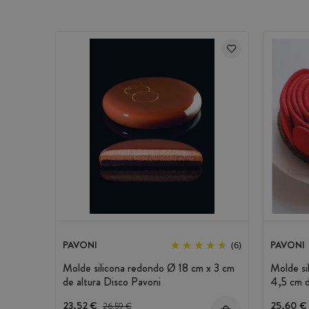
Número de cavidades: 8
Resiste a temperaturas que oscilan e
Cuidado: Apto para lavavajillas
Marca:
Pavoni
PAVONI
PAVONI
(6)
Molde silicona redondo Ø 18 cm x 3 cm
Molde si
de altura Disco Pavoni
4,5 cm d
23,52 €
Precio antes del descuento
25,60 €
26,59 €