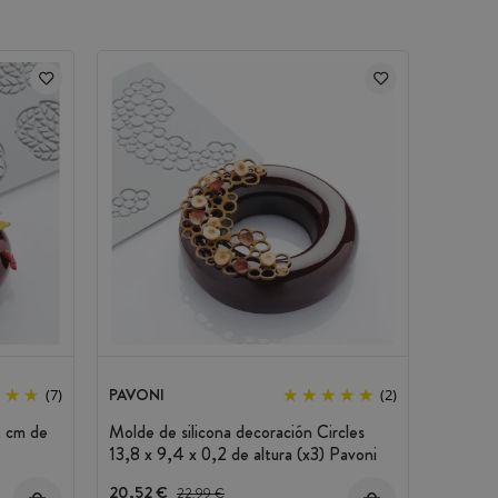
PAVONI
(7)
(2)
2 cm de
Molde de silicona decoración Circles
13,8 x 9,4 x 0,2 de altura (x3) Pavoni
20,52 €
Precio antes del descuento
22,99 €