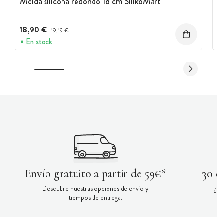
Molda silicona redondo 18 cm SilikoMart
18,90 €
Precio antes del descuento
19,19 €
En stock
Envío gratuito a partir de 59€*
30 
Descubre nuestras opciones de envío y
¿
tiempos de entrega.