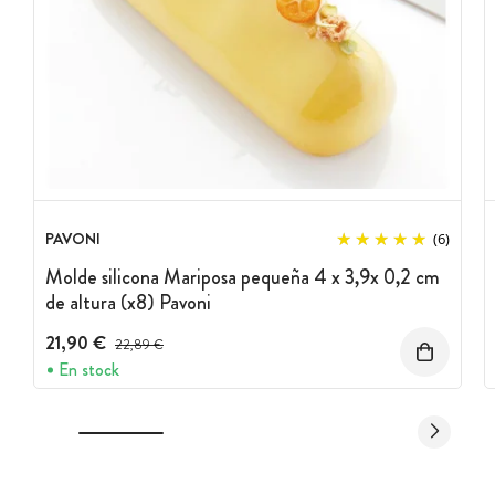
Marca:
Pavoni
PAVONI
(6)
Molde silicona Mariposa pequeña 4 x 3,9x 0,2 cm
de altura (x8) Pavoni
21,90 €
Precio antes del descuento
22,89 €
En stock