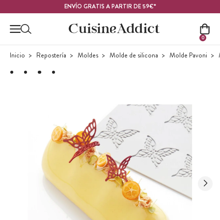
Contenido principal
ENVÍO GRATIS A PARTIR DE 59€*
0
Inicio
Repostería
Moldes
Molde de silicona
Molde Pavoni
M