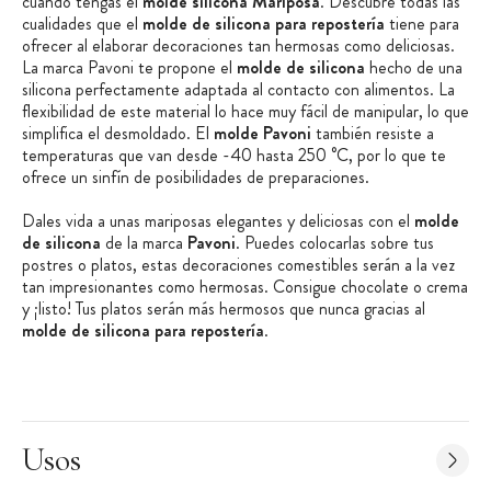
cuando tengas el
molde silicona Mariposa
. Descubre todas las
cualidades que el
molde de silicona para repostería
tiene para
ofrecer al elaborar decoraciones tan hermosas como deliciosas.
La marca Pavoni te propone el
molde de silicona
hecho de una
silicona perfectamente adaptada al contacto con alimentos. La
flexibilidad de este material lo hace muy fácil de manipular, lo que
simplifica el desmoldado. El
molde Pavoni
también resiste a
temperaturas que van desde -40 hasta 250 °C, por lo que te
ofrece un sinfín de posibilidades de preparaciones.
Dales vida a unas mariposas elegantes y deliciosas con el
molde
de silicona
de la marca
Pavoni
. Puedes colocarlas sobre tus
postres o platos, estas decoraciones comestibles serán a la vez
tan impresionantes como hermosas. Consigue chocolate o crema
y ¡listo! Tus platos serán más hermosos que nunca gracias al
molde de silicona para repostería
.
Consejo
: Para obtener mariposas con un efecto encorvado, te
recomendamos colocar el
molde de silicona
sobre una
superficie encorvada como lo desees, de esta manera, las
decoraciones tomarán la forma en la que estén posicionadas.
Usos
También, puedes dejar que cuajen lo suficiente para manipularlas
sin que se rompan y luego ponerlas en un acetato para tartas