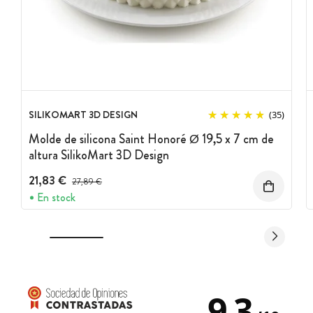
SILIKOMART 3D DESIGN
(35)
Molde de silicona Saint Honoré Ø 19,5 x 7 cm de
altura SilikoMart 3D Design
21,83 €
Precio antes del descuento
27,89 €
En stock
9.3