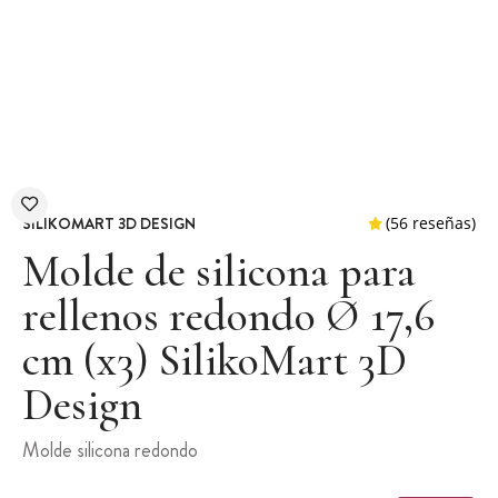
SILIKOMART 3D DESIGN
Molde de silicona para
rellenos redondo Ø 17,6
cm (x3) SilikoMart 3D
(56 r
Design
Molde silicona redondo