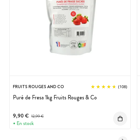
FRUITS ROUGES AND CO
(108)
Puré de Fresa 1kg Fruits Rouges & Co
9,90 €
Precio antes del descuento
12,99 €
En stock