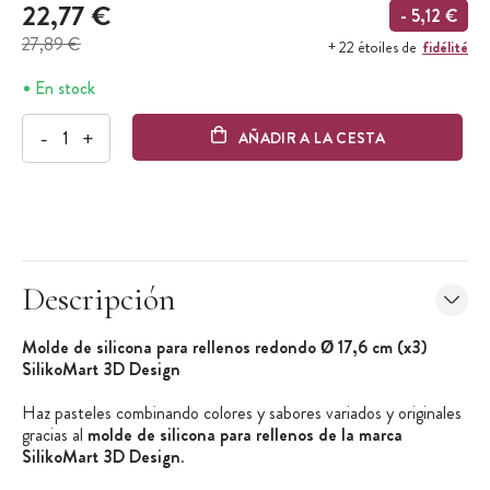
22,77 €
- 5,12 €
27,89 €
fidélité
+ 22 étoiles de
En stock
-
+
AÑADIR A LA CESTA
Descripción
Molde de silicona para rellenos redondo Ø 17,6 cm (x3)
SilikoMart 3D Design
Haz pasteles combinando colores y sabores variados y originales
gracias al
molde de silicona para rellenos de la marca
SilikoMart 3D Design
.