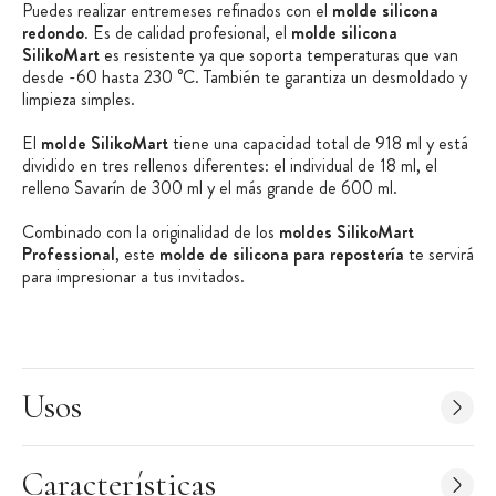
Puedes realizar entremeses refinados con el
molde silicona
redondo
. Es de calidad profesional, el
molde silicona
SilikoMart
es resistente ya que soporta temperaturas que van
desde -60 hasta 230 °C. También te garantiza un desmoldado y
limpieza simples.
El
molde SilikoMart
tiene una capacidad total de 918 ml y está
dividido en tres rellenos diferentes: el individual de 18 ml, el
relleno Savarín de 300 ml y el más grande de 600 ml.
Combinado con la originalidad de los
moldes SilikoMart
Professional
, este
molde de silicona para repostería
te servirá
para impresionar a tus invitados.
Ventajas del producto:
Fácil de desmoldar
Cuidado simple
Usos
Para preparaciones calientes y frías
3 rellenos diferentes
Características