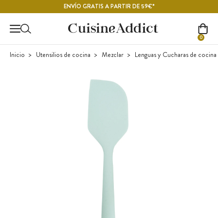
Contenido principal
ENVÍO GRATIS A PARTIR DE 59€*
0
Inicio
Utensilios de cocina
Mezclar
Lenguas y Cucharas de cocina