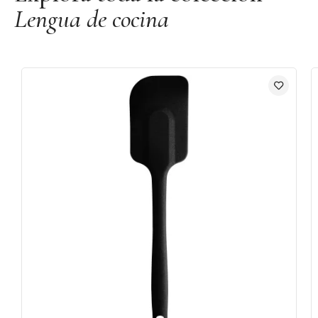
sécala.
Lengua de cocina
Colección: Funfetti
Marca:
Scrapcooking