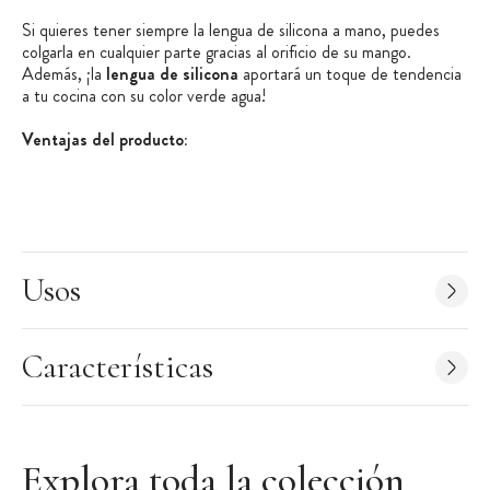
Si quieres tener siempre la lengua de silicona a mano, puedes
colgarla en cualquier parte gracias al orificio de su mango.
Además, ¡la
lengua de silicona
aportará un toque de tendencia
a tu cocina con su color verde agua!
Ventajas del producto:
Silicona apta para el contacto con alimentos
Espátula con diseño integrado sin uniones
Utensilio polivalente
Usos
Características de la Lengua de Cocina:
Lengua de Silicona
Material: silicona apta para el contacto con alimentos
Características
Color: verde agua
Dimensiones: 27,3cm
Puede colgarse gracias al agujero en el mango
Mantenimiento: antes del primer uso, lava la lengua de cocina
Explora toda la colección
con agua caliente y sécala. Después de cada uso, lávala y