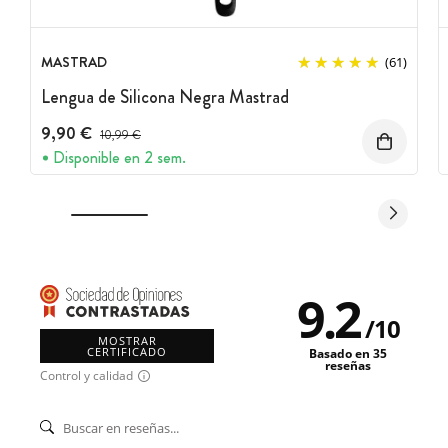
MASTRAD
(61)
Lengua de Silicona Negra Mastrad
9,90 €
Precio antes del descuento
10,99 €
Disponible en 2 sem.
9.2
/
10
MOSTRAR
CERTIFICADO
Basado en 35
reseñas
Control y calidad