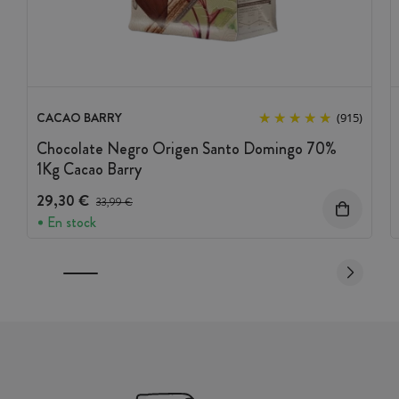
CACAO BARRY
(915)
Chocolate Negro Origen Santo Domingo 70%
1Kg Cacao Barry
29,30 €
Precio antes del descuento
33,99 €
En stock