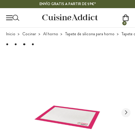
Contenido principal
ENVÍO GRATIS A PARTIR DE 59€*
0
Inicio
Cocinar
Al horno
Tapete de silicona para horno
Tapete 