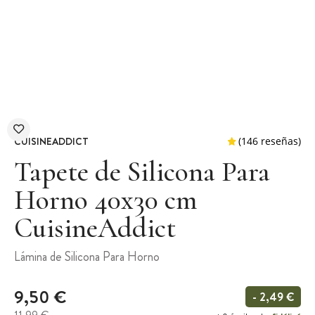
CUISINEADDICT
Tapete de Silicona Para
Horno 40x30 cm
CuisineAddict
(146 r
Lámina de Silicona Para Horno
9,50 €
- 2,49 €