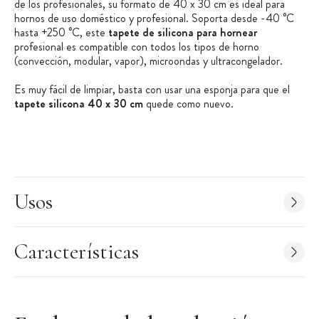
de los profesionales, su formato de 40 x 30 cm es ideal para
hornos de uso doméstico y profesional. Soporta desde -40 °C
hasta +250 °C, este
tapete de silicona para hornear
profesional es compatible con todos los tipos de horno
(convección, modular, vapor), microondas y ultracongelador.
Es muy fácil de limpiar, basta con usar una esponja para que el
tapete silicona 40 x 30 cm
quede como nuevo.
Recomendaciones de uso:
Utilizar sobre una rejilla o bandeja perforada
Evitar el contacto directo con una fuente de calor
Usos
No utilizar objetos afilados sobre el tapete de silicona para
horno
No utilizar una esponja áspera ni usar detergentes abrasivos
Características
Limpieza fácil con agua y jabón
No doblar
Preferiblemente, guardar el tapete de manera horizontal