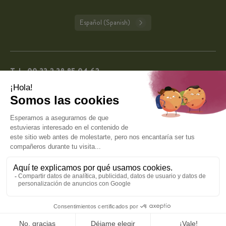
Español (Spanish)
Tel.:
00 33 2 38 85 04 62
De lunes a viernes de 9:00 a 13:00 y de 14:00 a 16:00 (excepto días festivos en
Francia).
CuisineAddict tiene una calificación de 4,7 sobre 5
basada en más de 62.227 reseñas auténticas. Gracias
4.7
por su fidelidad.
VER TODAS LAS OPINIONES
© 2026 Cuisine Addict · Todos los derechos reservados ·
Protección de datos