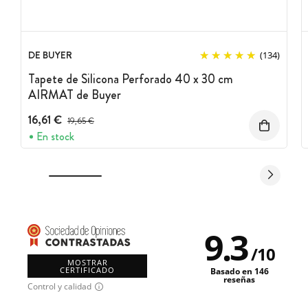
DE BUYER
(134)
Tapete de Silicona Perforado 40 x 30 cm
AIRMAT de Buyer
16,61 €
Precio antes del descuento
19,65 €
En stock
9.3
/
10
MOSTRAR
CERTIFICADO
Basado en 146
reseñas
Control y calidad