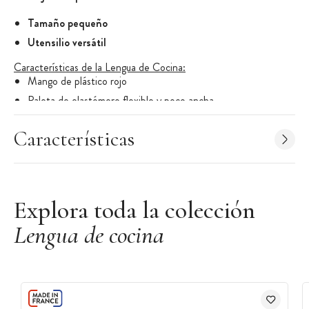
Tamaño pequeño
Utensilio versátil
Características de la Lengua de Cocina:
Mango de plástico rojo
Paleta de elastómero flexible y poco ancha
Longitud: 25cm
Características
Ancho: 3cm
Uso en frío
Mantenimiento: lavado a mano
Marca: Fackelmann
Explora toda la colección
Lengua de cocina