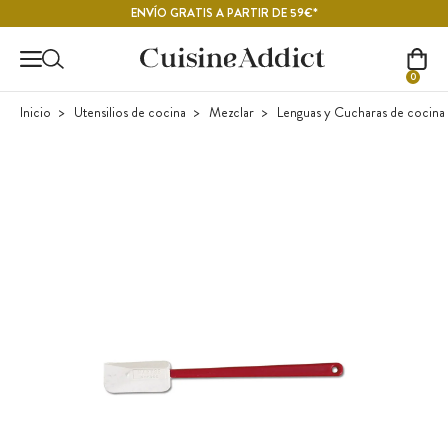
Contenido principal
ENVÍO GRATIS A PARTIR DE 59€*
0
Inicio
Utensilios de cocina
Mezclar
Lenguas y Cucharas de cocina