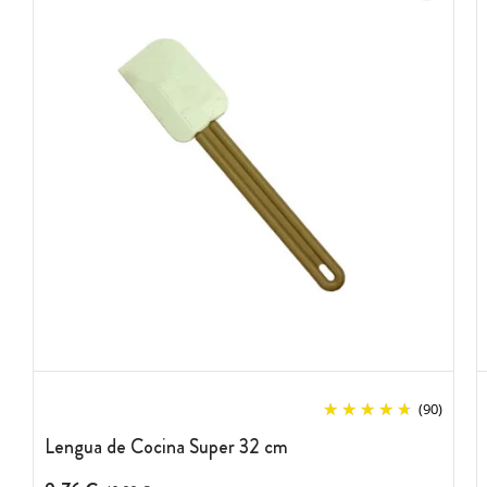
(90)
Lengua de Cocina Super 32 cm
Precio antes del descuento