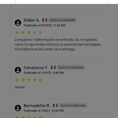
-
Didier A.
Opinion traducido
Publicado el 6/13/22, 11:53 AM
2 impactos + deformación en el fondo. En mi opinión,
como la caja estaba intacta y la cacerola bien protegida,
el problema existía antes de la entrega.
Constance F.
Opinion traducido
Publicado el 12/1/21, 4:48 PM
Genial
Bernadette R.
Opinion traducido
Publicado el 1/9/21, 12:55 PM