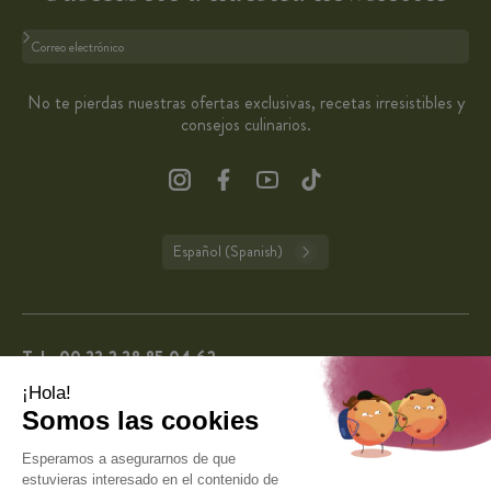
Formato: dirección@email.com
No te pierdas nuestras ofertas exclusivas, recetas irresistibles y
consejos culinarios.
Español (Spanish)
Tel.:
00 33 2 38 85 04 62
De lunes a viernes de 9:00 a 13:00 y de 14:00 a 16:00 (excepto días festivos en
Francia).
CuisineAddict tiene una calificación de 4,7 sobre 5
basada en más de 62.227 reseñas auténticas. Gracias