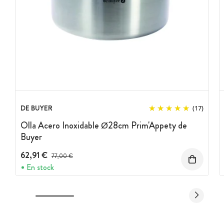
DE BUYER
(17)
Olla Acero Inoxidable Ø28cm Prim'Appety de
Buyer
62,91 €
Precio antes del descuento
77,00 €
En stock