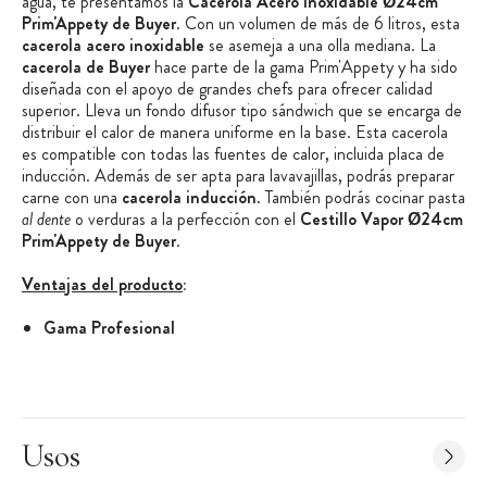
agua, te presentamos la
Cacerola Acero Inoxidable Ø24cm
Prim'Appety de Buyer
. Con un volumen de más de 6 litros, esta
cacerola acero inoxidable
se asemeja a una olla mediana. La
cacerola de Buyer
hace parte de la gama Prim'Appety y ha sido
diseñada con el apoyo de grandes chefs para ofrecer calidad
superior. Lleva un fondo difusor tipo sándwich que se encarga de
distribuir el calor de manera uniforme en la base. Esta cacerola
es compatible con todas las fuentes de calor, incluida placa de
inducción. Además de ser apta para lavavajillas, podrás preparar
carne con una
cacerola inducción
. También podrás cocinar pasta
al dente
o verduras a la perfección con el
Cestillo Vapor Ø24cm
Prim'Appety de Buyer
.
Ventajas del producto
:
Gama Profesional
Apto para todas las fuentes de calor, incluida placa de
inducción
Características de la Cacerola Acero Inoxidable Ø24cm
Prim'Appety de Buyer
:
Usos
100% acero inoxidable