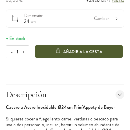
60,00 €
fidélité
+ 48 étoiles de
Dimensión
Cambiar
24 cm
En stock
-
+
AÑADIR A LA CESTA
Descripción
Cacerola Acero Inoxidable Ø24cm Prim'Appety de Buyer
Si quieres cocer a fuego lento carne, verduras o pescado para
una o dos personas o, incluso, hervir un volumen abundante de