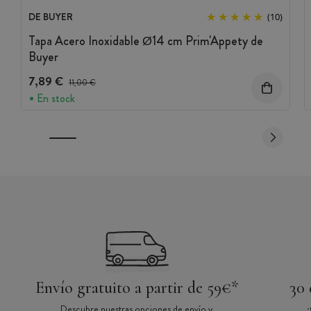
DE BUYER
(10)
Tapa Acero Inoxidable Ø14 cm Prim'Appety de
Buyer
7,89 €
Precio antes del descuento
11,00 €
En stock
Envío gratuito a partir de 59€*
30 
Descubre nuestras opciones de envío y
¿