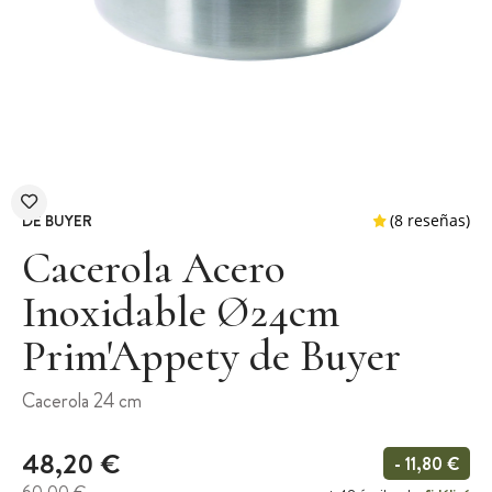
DE BUYER
Cacerola Acero
Inoxidable Ø24cm
Prim'Appety de Buyer
(8 
Cacerola 24 cm
48,20 €
- 11,80 €