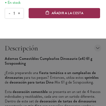
En stock
-
+
AÑADIR A LA CESTA
Descripción
Adornos Comestibles Cumpleaños Dinosaurio (x4) 61 g
Scrapcooking
¿Estás preparando una
fiesta temática o un cumpleaños de
dinosaurios
para tus peques? Entonces, utiliza estos
sprinkles
de
decoración para tartas Dino
Mix 61 g de Scrapcooking.
Esta
decoración comestible
se presenta en un set de 4 frascos
individuales y reutilizables, cada uno con un surtido diferente.
Dentro de este set de
decoración de tartas de dinosaurios
encontrarás un
mix dino
con pequeños dinosaurios verdes y