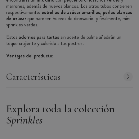
marrones, además de huevos blancos. Los otros tubos contienen
respectivamente:
estrellas de azúcar amarillas
,
perlas blancas
de azúcar
que parecen huevos de dinosaurio, y finalmente, mini
sprinkles verdes.
Estos
adornos para tartas
sin aceite de palma añadirán un
toque crujiente y colorido a tus postres.
Ventajas del producto:
Frascos individuales con tapa
Características
4 decoraciones para cumpleaños de dinosaurios
Sin aceite de palma
Características de la Decoración de Tartas de Dinosaurio:
Adornos comestibles para tartas
Explora toda la colección
Temática: cumpleaños dinosaurio, tarta de dinosaurio
Sprinkles
Presentación: 4 frascos individuales con tapa
Colores: verde, blanco, amarillo, marrón
Ingredientes: