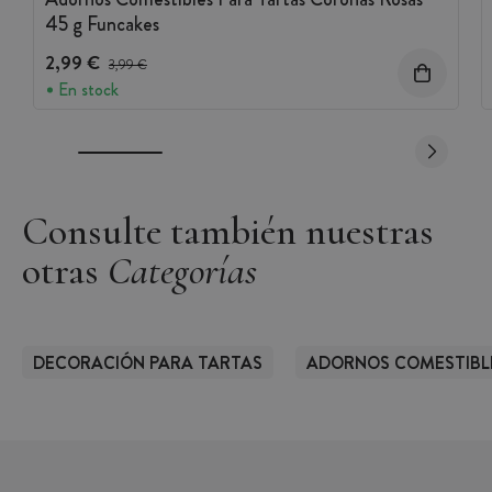
Marca:
Scrapcooking
45 g Funcakes
2,99 €
Precio antes del descuento
3,99 €
En stock
Consulte también nuestras
otras
Categorías
DECORACIÓN PARA TARTAS
ADORNOS COMESTIBL